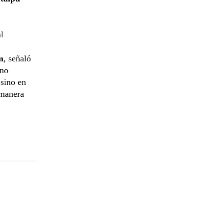
l
m
, señaló
 no
 sino en
 manera