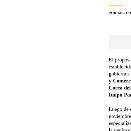
POR
ABC C
El propósi
establecid
gobiernos
y Comerc
Corea del
Itaipú Pa
Luego de
noviembre 
especializ
la penínsu