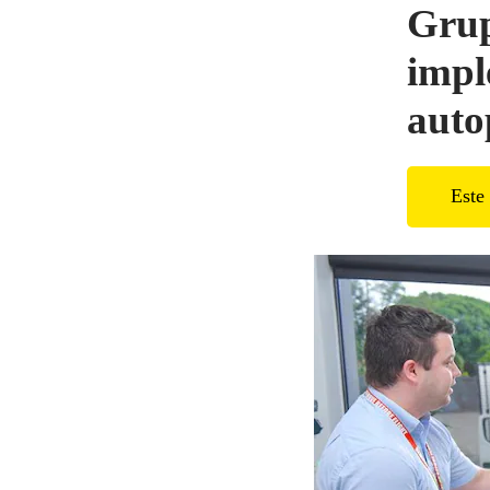
Grup
impl
autop
Este 