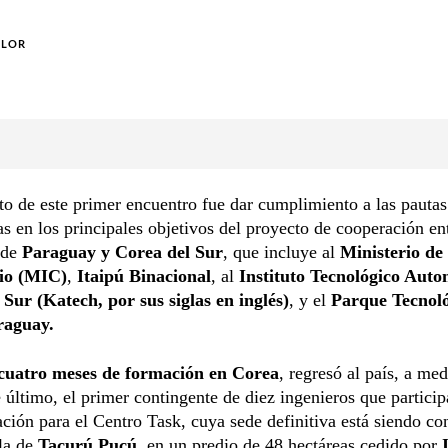
OLOR
to de este primer encuentro fue dar cumplimiento a las pautas
as en los principales objetivos del proyecto de cooperación ent
 de
Paraguay y Corea del Sur
, que incluye al
Ministerio de
io (MIC)
,
Itaipú Binacional
, al
Instituto Tecnológico Auto
 Sur (Katech, por sus siglas en inglés)
, y el
Parque Tecnol
raguay.
cuatro meses de formación en Corea
, regresó al país, a me
último, el primer contingente de diez ingenieros que particip
ación para el Centro Task, cuya sede definitiva está siendo co
la de
Tacurú Pucú
, en un predio de 48 hectáreas cedido por