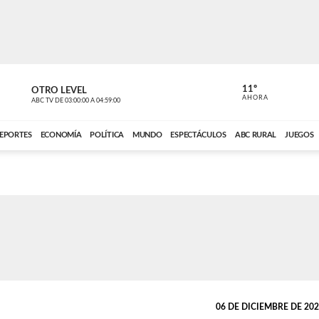
11º
OTRO LEVEL
VOCES DEL
AHORA
ABC TV
DE
03:00:00
A
04:59:00
ABC CARDINAL 
EPORTES
ECONOMÍA
POLÍTICA
MUNDO
ESPECTÁCULOS
ABC RURAL
JUEGOS
06 DE DICIEMBRE DE 2023