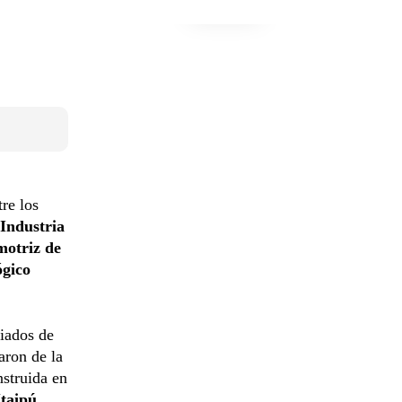
re los
 Industria
motriz de
ógico
diados de
aron de la
nstruida en
Itaipú