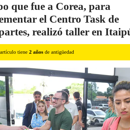
o que fue a Corea, para
ementar el Centro Task de
artes, realizó taller en Itaip
artículo tiene
2
año
s
de antigüedad