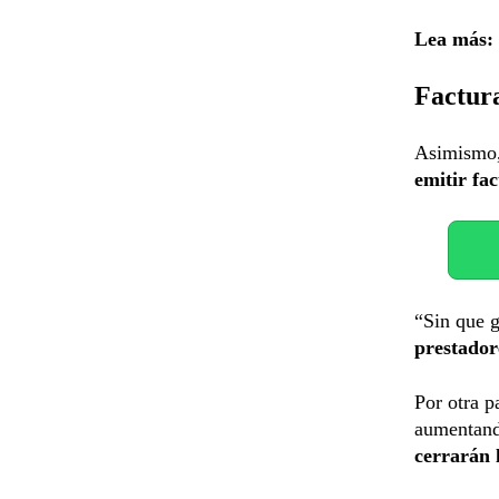
Lea más:
Factura
Asimismo,
emitir fac
“Sin que g
prestador
Por otra p
aumentand
cerrarán 