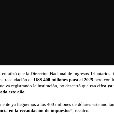
enfatizó que la Dirección Nacional de Ingresos Tributarios 
una recaudación de
US$ 400 millones para el 2025
pero con l
e va registrando la institución, no descartó que
esa cifra ya
zada este año.
ente ya lleguemos a los 400 millones de dólares este año ta
encia en la recaudación de impuestos”
, recalcó.