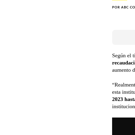
POR
ABC C
Según el t
recaudac
aumento d
“Realment
esta insti
2023 hast
institucio