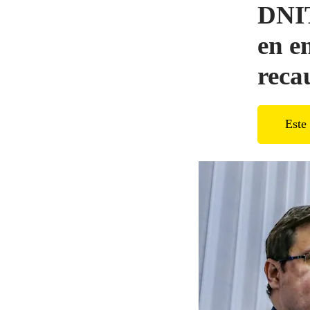
DNIT
en e
reca
Este 