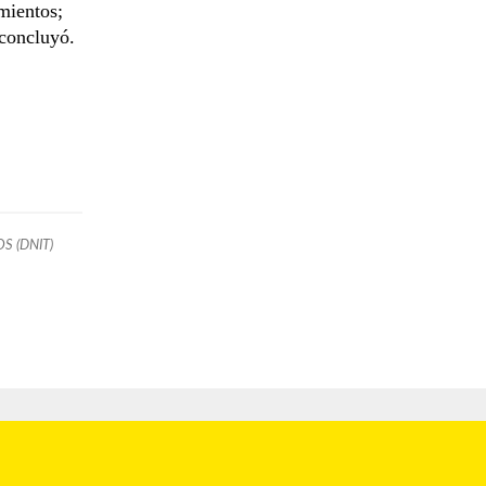
mientos;
 concluyó.
S (DNIT)