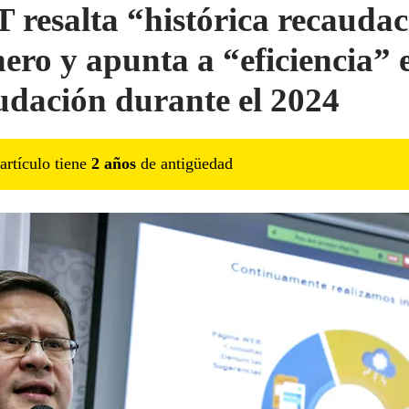
 resalta “histórica recauda
nero y apunta a “eficiencia” 
udación durante el 2024
artículo tiene
2
año
s
de antigüedad