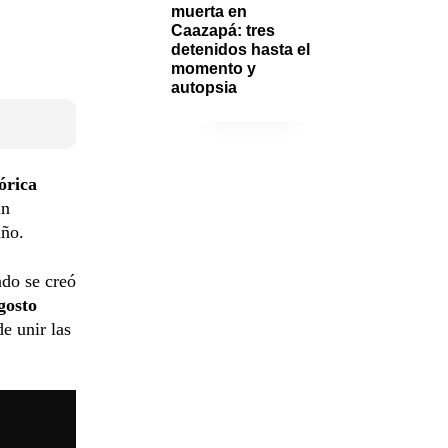
muerta en 
Caazapá: tres 
detenidos hasta el 
momento y 
autopsia
órica
un
año.
do se creó
gosto
de unir las