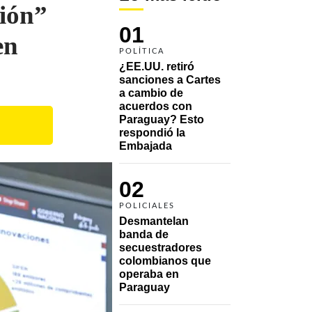
ción”
01
en
POLÍTICA
¿EE.UU. retiró 
sanciones a Cartes 
a cambio de 
acuerdos con 
Paraguay? Esto 
respondió la 
Embajada
02
POLICIALES
Desmantelan 
banda de 
secuestradores 
colombianos que 
operaba en 
Paraguay