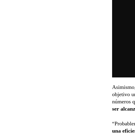
Asimismo, 
objetivo 
números qu
ser alcan
“Probablem
una efici