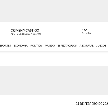
16º
CRIMEN Y CASTIGO
NOTICIERO
AHORA
ABC TV
DE
18:00:00
A
18:59:00
ABC CARDINAL 
EPORTES
ECONOMÍA
POLÍTICA
MUNDO
ESPECTÁCULOS
ABC RURAL
JUEGOS
05 DE FEBRERO DE 2024