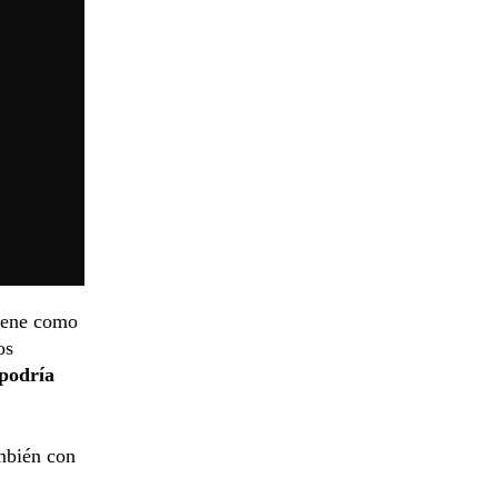
tiene como
os
 podría
mbién con