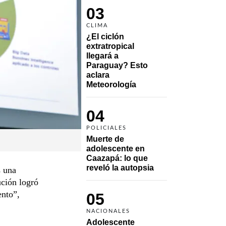
03
CLIMA
¿El ciclón 
extratropical 
llegará a 
Paraguay? Esto 
aclara 
Meteorología
04
POLICIALES
Muerte de 
adolescente en 
Caazapá: lo que 
reveló la autopsia
s una
ución logró
ento”,
05
NACIONALES
Adolescente 