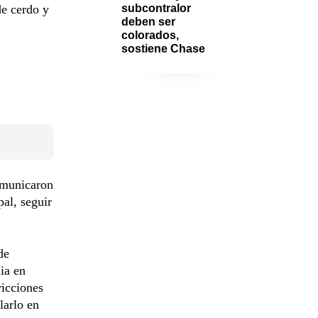
de cerdo y
subcontralor 
deben ser 
colorados, 
sostiene Chase
omunicaron
al, seguir
de
ia en
ricciones
larlo en