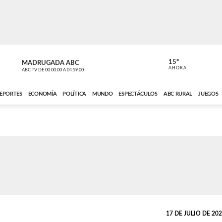
15º
MADRUGADA ABC
MADRUGAD
AHORA
ABC TV
DE
00:00:00
A
04:59:00
ABC CARDINAL 
EPORTES
ECONOMÍA
POLÍTICA
MUNDO
ESPECTÁCULOS
ABC RURAL
JUEGOS
17 DE JULIO DE 2024