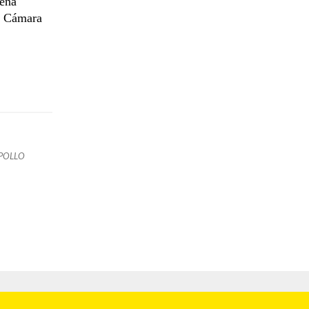
rena
a Cámara
POLLO