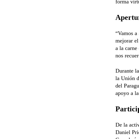
forma virt
Apertu
“Vamos a s
mejorar el
a la carne
nos recuer
Durante la
la Unión d
del Parag
apoyo a la
Partici
De la acti
Daniel Pri