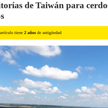
torías de Taiwán para cerdo
os
artículo tiene
2
año
s
de antigüedad