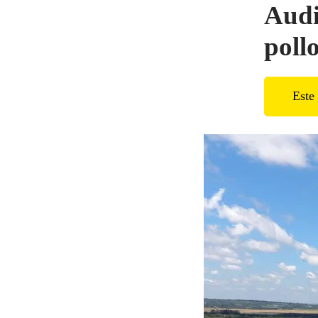
Audi
poll
Este 