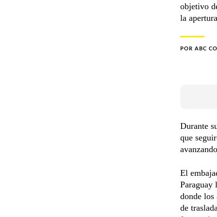
objetivo d
la apertur
POR
ABC C
Durante su
que seguir
avanzando 
El embajad
Paraguay l
donde los 
de traslad