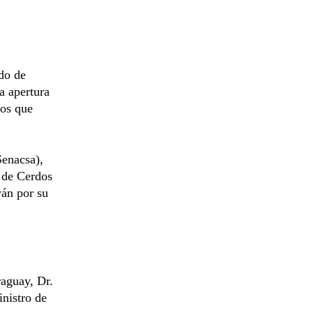
do de
a apertura
mos que
Senacsa),
s de Cerdos
án por su
raguay, Dr.
inistro de