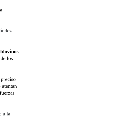
ía
nández
ldovinos
 de los
 preciso
e atentan
 fuerzas
e a la