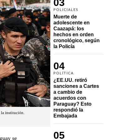
03
POLICIALES
Muerte de 
adolescente en 
Caazapá: los 
hechos en orden 
cronológico, según 
la Policía
04
POLÍTICA
¿EE.UU. retiró 
sanciones a Cartes 
a cambio de 
acuerdos con 
Paraguay? Esto 
respondió la 
la institución.
Embajada
05
aguay se