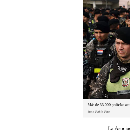
Más de 33.000 policías acti
Juan Pablo Pino
La Asociac