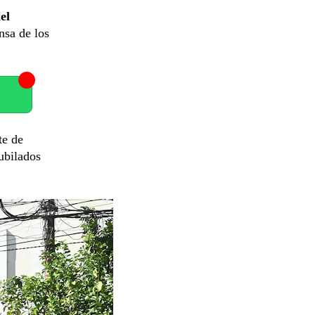
el
nsa de los
te de
ubilados