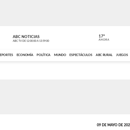
17º
ABC NOTICIAS
CARDINAL 
AHORA
ABC TV
DE
12:00:00
A
13:59:00
ABC CARDINAL 
EPORTES
ECONOMÍA
POLÍTICA
MUNDO
ESPECTÁCULOS
ABC RURAL
JUEGOS
09 DE MAYO DE 2025