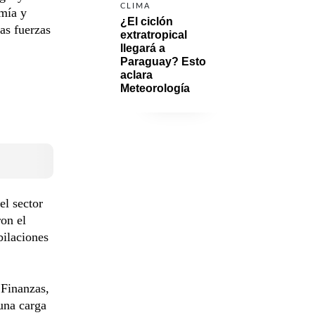
CLIMA
omía y
¿El ciclón 
as fuerzas
extratropical 
llegará a 
Paraguay? Esto 
aclara 
Meteorología
el sector
ron el
bilaciones
 Finanzas,
 una carga