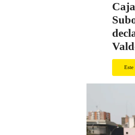
Caja
Subo
decl
Vald
Este 