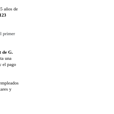
65 años de
123
el primer
t de G.
nta una
y el pago
: empleados
tares y