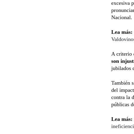
excesiva p
pronunciam
Nacional.
Lea más:
Valdovino
A criterio 
son injus
jubilados 
También so
del impact
contra la 
públicas d
Lea más:
ineficienc