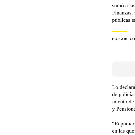
sumó a las
Finanzas, 
públicas en
POR
ABC C
Lo declar
de policía
intento de
y Pensione
“Repudiar
en las que