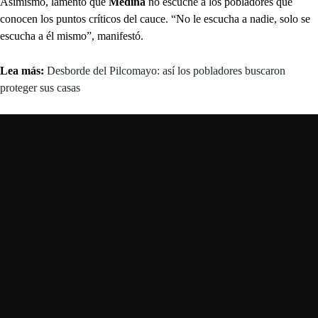
Asimismo, lamentó que
Medina
no escuche a los pobladores que
conocen los puntos críticos del cauce. “No le escucha a nadie, solo se
escucha a él mismo”, manifestó.
Lea más:
Desborde del Pilcomayo: así los pobladores buscaron
proteger sus casas