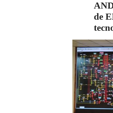
ANDE
de E
tecn