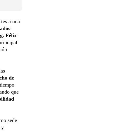
rtes a una
tados
g. Félix
principal
ción
las
cho de
 tiempo
zando que
bilidad
omo sede
)
y