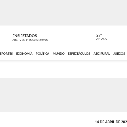
27º
ENSIESTADOS
PERIODÍST
AHORA
ABC TV
DE
14:00:00
A
15:59:00
ABC CARDINAL 
EPORTES
ECONOMÍA
POLÍTICA
MUNDO
ESPECTÁCULOS
ABC RURAL
JUEGOS
14 DE ABRIL DE 2026