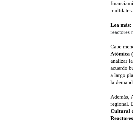
financiami
multilatera
Lea más:
reactores
Cabe menc
Atómica 
analizar l
acuerdo bu
a largo pl
la demanda
Además, As
regional. 
Cultural
Reactores