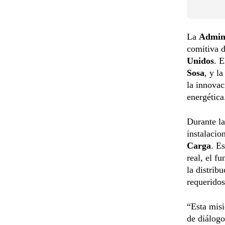
La
Admini
comitiva d
Unidos
. E
Sosa
, y l
la innovac
energética
Durante la
instalacio
Carga
. E
real, el f
la distrib
requeridos
“Esta mis
de diálogo