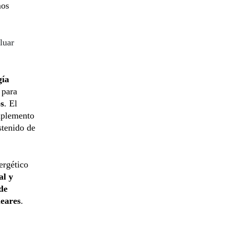
mos
luar
gía
 para
s
. El
mplemento
stenido de
ergético
al y
de
eares
.