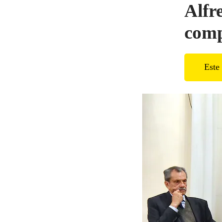
Alfr
comp
Este 