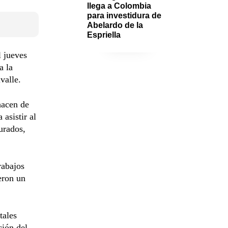
llega a Colombia 
para investidura de 
Abelardo de la 
Espriella
l jueves
a la
valle.
hacen de
asistir al
urados,
rabajos
eron un
tales
ción del