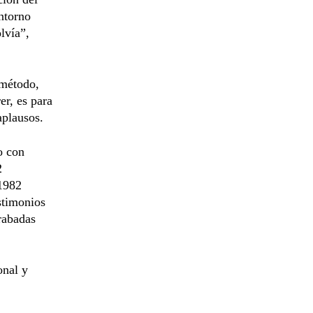
entorno
lvía”,
 método,
er, es para
aplausos.
o con
2
 1982
stimonios
rabadas
onal y