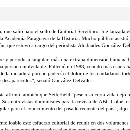
, que salió bajo el sello de Editorial Servilibro, fue lanzada e
la Academia Paraguaya de la Historia. Mucho público asistió 
ón, que estuvo a cargo del periodista Alcibiades González Del
or y periodista singular, más una extraña dimensión humana 
a persona inolvidable. Falleció en 1988, cuando más esperaba 
e la dictadura porque padecía el dolor de los ciudadanos tort
y desaparecidos”, señaló González Delvalle.
sta afirmó también que Seiferheld “pese a su corta vida dejó t
. Sus entrevistas dominicales para la revista de ABC Color fu
gular para el conocimiento del pasado reciente del país”, dijo.
nte loable este esfuerzo editorial de reunir en dos volúmenes 
En las conversaciones sobresalen dos temas relevantes: la elec