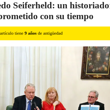
edo Seiferheld: un historiado
rometido con su tiempo
artículo tiene
9
año
s
de antigüedad