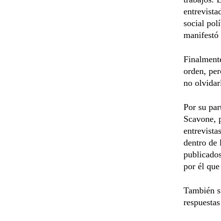
entrevista
social pol
manifestó 
Finalmente
orden, per
no olvidar
Por su par
Scavone, p
entrevista
dentro de 
publicados
por él que
También s
respuestas