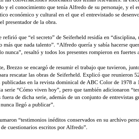
do y el conocimiento que tenía Alfredo de su personaje, y el 
ítico económico y cultural en el que el entrevistado se desenvo
el presentador de la obra.
 refirió que “el secreto” de Seiferheld residía en “disciplina,
o más que nada talento”. “Alfredo quería y sabía hacerse quer
lo nunca”, resaltó y todos los presentes rompieron en fuertes 
te, Brezzo se encargó de resumir el trabajo que tuvieron, junt
ara rescatar las obras de Seiferheld. Explicó que reunieron 5
s publicadas en la revista dominical de ABC Color de 1978 a
la serie “Cómo viven hoy”, pero que también adicionaron “te
 fuera de dicha serie, además de un conjunto de entrevistas g
 nunca llegó a publicar”.
umaron “testimonios inéditos conservados en su archivo pers
 de cuestionarios escritos por Alfredo”.