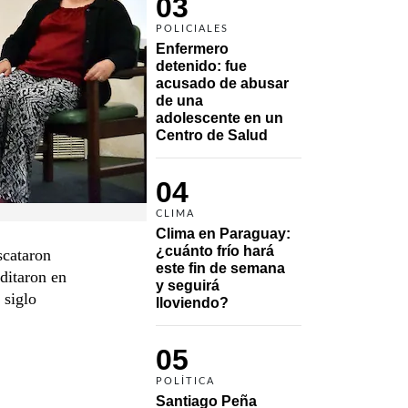
03
POLICIALES
Enfermero 
detenido: fue 
acusado de abusar 
de una 
adolescente en un 
Centro de Salud
04
CLIMA
Clima en Paraguay: 
¿cuánto frío hará 
scataron
este fin de semana 
editaron en
y seguirá 
 siglo
lloviendo?
05
POLÍTICA
Santiago Peña 