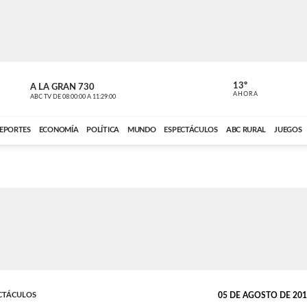
13º
A LA GRAN 730
A LA GRAN 
AHORA
ABC TV
DE
08:00:00
A
11:29:00
ABC CARDINAL 
EPORTES
ECONOMÍA
POLÍTICA
MUNDO
ESPECTÁCULOS
ABC RURAL
JUEGOS
ECTÁCULOS
05 DE AGOSTO DE 2017