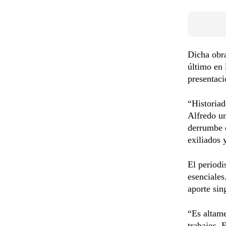
Dicha obra
último en 
presentaci
“Historiad
Alfredo un
derrumbe d
exiliados 
El periodi
esenciales
aporte sin
“Es altame
trabajos. 