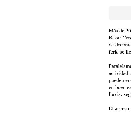
Más de 200
Bazar Crea
de decorac
feria se l
Paralelame
actividad 
pueden enc
en buen es
lluvia, se
El acceso 