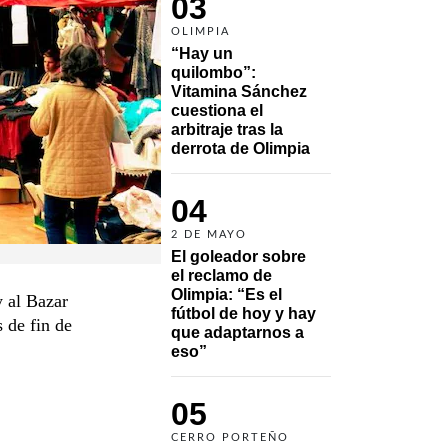
03
OLIMPIA
“Hay un 
quilombo”: 
Vitamina Sánchez 
cuestiona el 
arbitraje tras la 
derrota de Olimpia
04
2 DE MAYO
El goleador sobre 
el reclamo de 
Olimpia: “Es el 
y al Bazar
fútbol de hoy y hay 
 de fin de
que adaptarnos a 
eso”
05
CERRO PORTEÑO