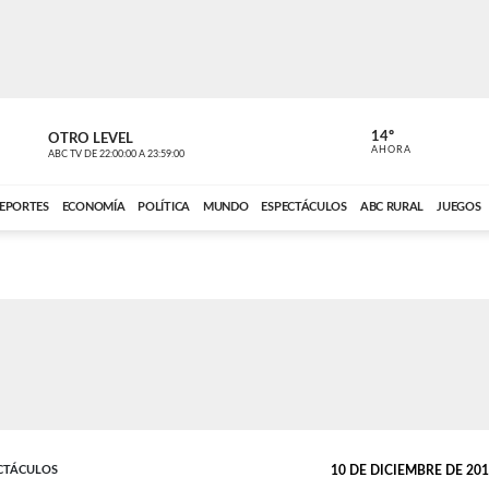
14º
OTRO LEVEL
MÚSICA PA
AHORA
ABC TV
DE
22:00:00
A
23:59:00
ABC CARDINAL 
EPORTES
ECONOMÍA
POLÍTICA
MUNDO
ESPECTÁCULOS
ABC RURAL
JUEGOS
ECTÁCULOS
10 DE DICIEMBRE DE 2017