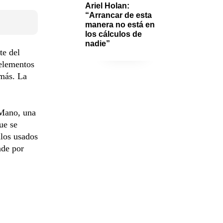
Ariel Holan: 
“Arrancar de esta 
manera no está en 
los cálculos de 
nadie”
te del
 elementos
 más. La
 Mano, una
ue se
ulos usados
nde por