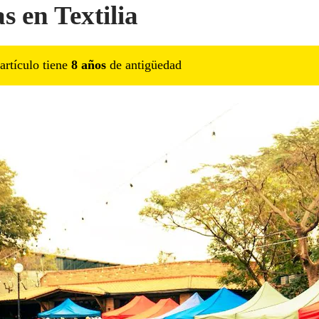
s en Textilia
artículo tiene
8
año
s
de antigüedad