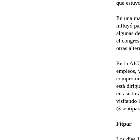
que estuvo
En una mar
influyó pa
algunas de
el congres
otras alter
En la AICP
empleos, y
compromis
está dirig
en asistir
visitando 
@sentipar
Fitpar
Los días 1