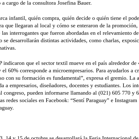
 a cargo de la consultora Josefina Bauer.
ca infantil, quién compra, quién decide o quién tiene el pode
ra que llegaran al local y cómo se enteraron de la promoción,
 las interrogantes que fueron abordadas en el relevamiento de
o se desarrollarán distintas actividades, como charlas, exposi
nativas.
 indicaron que el sector textil mueve en el país alrededor de
 el 60% corresponde a microempresarios. Para ayudarlos a cr
o con su formación es fundamental”, expresa el gremio. La a
ida a empresarios, diseñadores, docentes y estudiantes. Los in
 al congreso, pueden informarse llamando al (021) 605 770 y 
las redes sociales en Facebook: “Sentí Paraguay” e Instagram
aguay.
3, 14 y 15 de octubre se desarrollará la Feria Internacional d