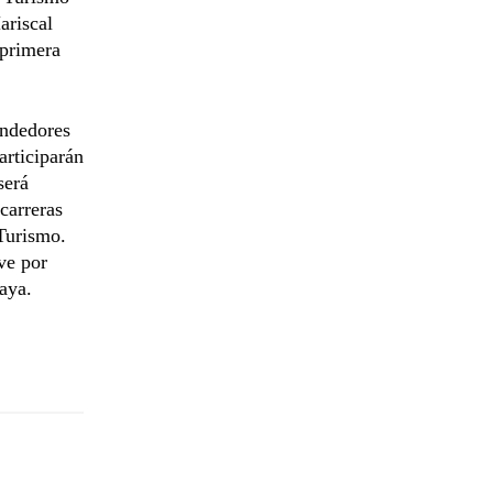
ariscal
 primera
endedores
articiparán
será
carreras
 Turismo.
ve por
aya.