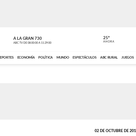
25º
A LA GRAN 730
A LA GRAN 
AHORA
ABC TV
DE
08:00:00
A
11:29:00
ABC CARDINAL 
EPORTES
ECONOMÍA
POLÍTICA
MUNDO
ESPECTÁCULOS
ABC RURAL
JUEGOS
02 DE OCTUBRE DE 2017