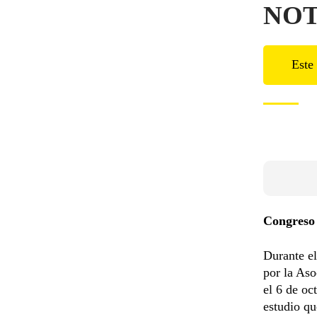
NOT
Este 
Congreso 
Durante el
por la Aso
el 6 de oc
estudio q