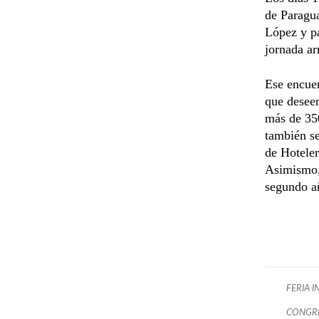
de Paragua
López y pa
jornada ar
Ese encuen
que deseen
más de 350
también se
de Hoteler
Asimismo, 
segundo añ
FERIA 
CONGRE