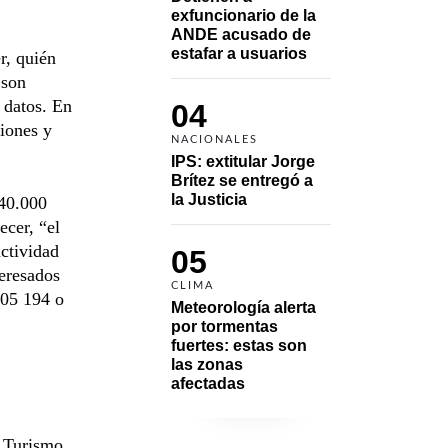
exfuncionario de la 
ANDE acusado de 
estafar a usuarios
r, quién
 son
 datos. En
04
ciones y
NACIONALES
IPS: extitular Jorge 
Brítez se entregó a 
la Justicia
 40.000
ecer, “el
ctividad
05
teresados
CLIMA
605 194 o
Meteorología alerta 
por tormentas 
fuertes: estas son 
las zonas 
afectadas
e Turismo