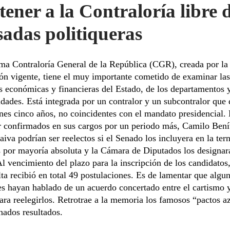
ener a la Contraloría libre d
sadas politiqueras
ma Contraloría General de la República (CGR), creada por la
ón vigente, tiene el muy importante cometido de examinar las
s económicas y financieras del Estado, de los departamentos y
dades. Está integrada por un contralor y un subcontralor que
nes cinco años, no coincidentes con el mandato presidencial.
r confirmados en sus cargos por un periodo más, Camilo Bení
iva podrían ser reelectos si el Senado los incluyera en la ter
 por mayoría absoluta y la Cámara de Diputados los designar
l vencimiento del plazo para la inscripción de los candidatos,
a recibió en total 49 postulaciones. Es de lamentar que algu
es hayan hablado de un acuerdo concertado entre el cartismo y
para reelegirlos. Retrotrae a la memoria los famosos “pactos a
nados resultados.