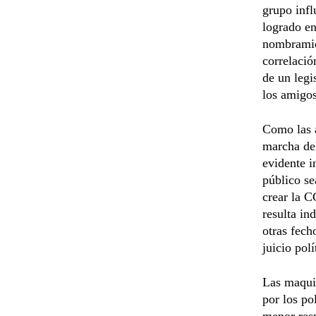
grupo infl
logrado en
nombramien
correlació
de un legi
los amigos
Como las a
marcha del
evidente i
público se
crear la C
resulta in
otras fech
juicio pol
Las maquin
por los po
menor resp