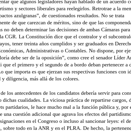
ntar que algunos legisladores hayan hablado de un acuerdo c
artismo y sectores liberales para reelegirlos. Retrotrae a la me
actos azulgranas”, de cuestionados resultados. No se trata
mente de que carezcan de méritos, sino de que las componend
as no deben determinar las decisiones de ambas Cámaras para 
la CGR. La Constitución dice que el contralor y el subcontra
ayos, tener treinta años cumplidos y ser graduados en Derech
Económicas, Administrativas o Contables. No dispone, por ej
loría debe ser de la oposición”, como cree el senador Líder A
 que el primero y el segundo de a bordo deban pertenecer a d
Lo que importa es que ejerzan sus respectivas funciones con i
 y diligencia, más allá de los colores.
 de los antecedentes de los candidatos debería servir para cons
o dichas cualidades. La viciosa práctica de repartirse cargos,
ets partidarios, le hace mucho mal a la función pública y, por 
te una cuestión adicional que agrava los efectos del partidismo
esignaciones en el Congreso o incluso al sancionar leyes: el d
, sobre todo en la ANR y en el PLRA. De hecho, la pertenenc