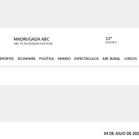
12º
MADRUGADA ABC
MADRUGAD
AHORA
ABC TV
DE
00:00:00
A
04:59:00
ABC CARDINAL 
EPORTES
ECONOMÍA
POLÍTICA
MUNDO
ESPECTÁCULOS
ABC RURAL
JUEGOS
04 DE JULIO DE 2026