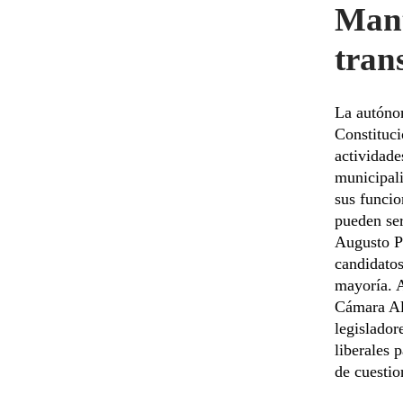
Mant
tran
La autóno
Constituci
actividade
municipali
sus funcio
pueden se
Augusto Pa
candidatos
mayoría. A
Cámara Alt
legislador
liberales 
de cuestio