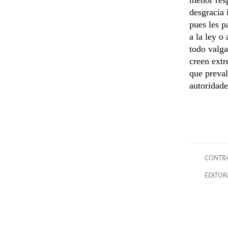
desgracia 
pues les p
a la ley o
todo valga
creen extr
que preval
autoridade
CONTRA
EDITOR