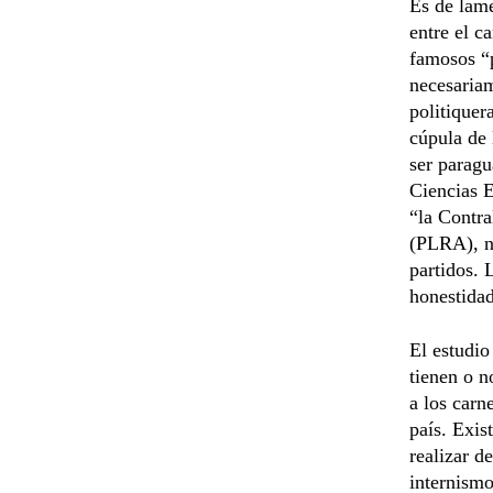
Es de lame
entre el c
famosos “p
necesaria
politiquer
cúpula de 
ser paragu
Ciencias 
“la Contra
(PLRA), ni
partidos. 
honestidad
El estudio
tienen o n
a los carn
país. Exis
realizar d
internismo