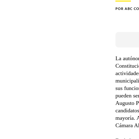
POR
ABC C
La autóno
Constituci
actividade
municipali
sus funcio
pueden se
Augusto Pa
candidatos
mayoría. A
Cámara Alt