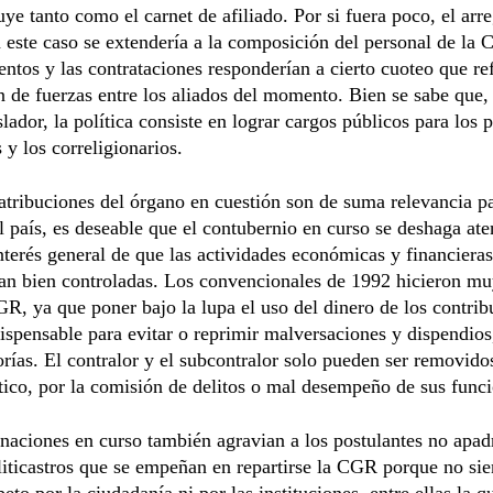
uye tanto como el carnet de afiliado. Por si fuera poco, el arr
 este caso se extendería a la composición del personal de la 
tos y las contrataciones responderían a cierto cuoteo que ref
n de fuerzas entre los aliados del momento. Bien se sabe que,
slador, la política consiste en lograr cargos públicos para los p
 y los correligionarios.
tribuciones del órgano en cuestión son de suma relevancia pa
 país, es deseable que el contubernio en curso se deshaga ate
nterés general de que las actividades económicas y financieras
an bien controladas. Los convencionales de 1992 hicieron mu
GR, ya que poner bajo la lupa el uso del dinero de los contri
dispensable para evitar o reprimir malversaciones y dispendios
orías. El contralor y el subcontralor solo pueden ser removid
ítico, por la comisión de delitos o mal desempeño de sus func
aciones en curso también agravian a los postulantes no apad
liticastros que se empeñan en repartirse la CGR porque no sie
eto por la ciudadanía ni por las instituciones, entre ellas la q