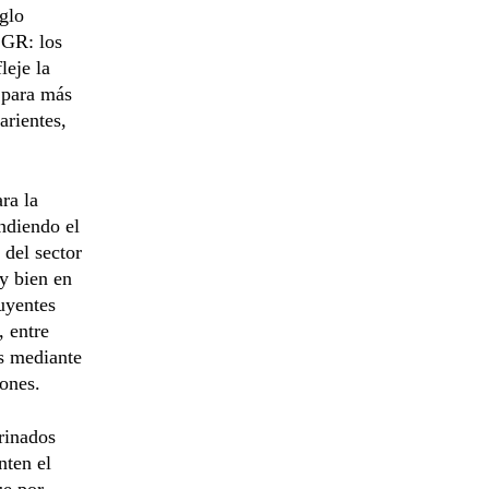
eglo
CGR: los
leje la
 para más
arientes,
ra la
ndiendo el
 del sector
y bien en
buyentes
, entre
os mediante
iones.
rinados
nten el
ue por