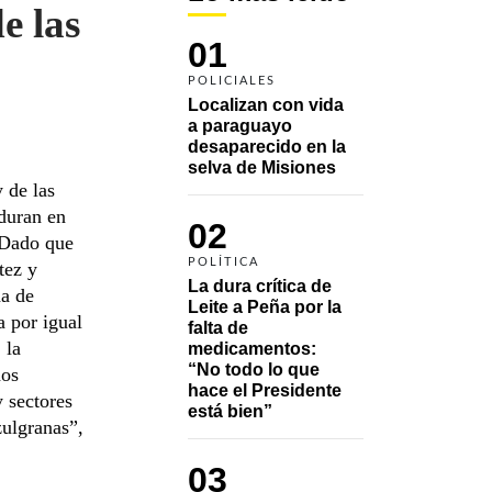
e las
01
POLICIALES
Localizan con vida 
a paraguayo 
desaparecido en la 
selva de Misiones
 de las
 duran en
02
 Dado que
POLÍTICA
tez y
La dura crítica de 
na de
Leite a Peña por la 
a por igual
falta de 
 la
medicamentos: 
“No todo lo que 
nos
hace el Presidente 
 sectores
está bien”
zulgranas”,
03