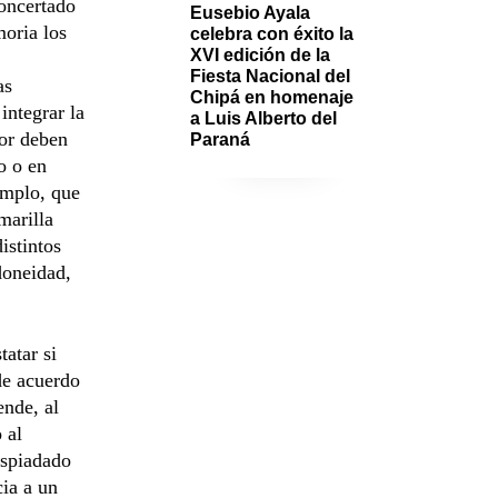
oncertado
Eusebio Ayala 
moria los
celebra con éxito la 
XVI edición de la 
Fiesta Nacional del 
as
Chipá en homenaje 
integrar la
a Luis Alberto del 
lor deben
Paraná
o o en
emplo, que
marilla
istintos
doneidad,
tatar si
 de acuerdo
ende, al
 al
espiadado
ia a un