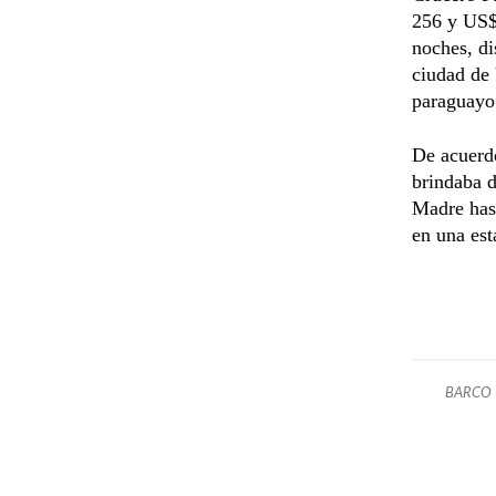
256 y US$ 
noches, di
ciudad de 
paraguayo
De acuerd
brindaba d
Madre hast
en una est
BARCO