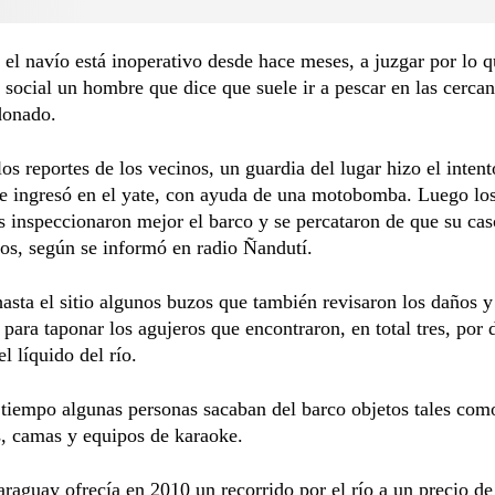
 el navío está inoperativo desde hace meses, a juzgar por lo 
 social un hombre que dice que suele ir a pescar en las cercan
donado.
os reportes de los vecinos, un guardia del lugar hizo el intent
ue ingresó en el yate, con ayuda de una motobomba. Luego lo
 inspeccionaron mejor el barco y se percataron de que su cas
ros, según se informó en radio Ñandutí.
asta el sitio algunos buzos que también revisaron los daños y
 para taponar los agujeros que encontraron, en total tres, por
l líquido del río.
tiempo algunas personas sacaban del barco objetos tales com
s, camas y equipos de karaoke.
raguay ofrecía en 2010 un recorrido por el río a un precio d