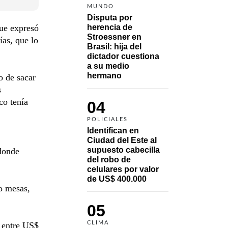
MUNDO
Disputa por 
herencia de 
que expresó
Stroessner en 
ías, que lo
Brasil: hija del 
dictador cuestiona 
a su medio 
hermano 
o de sacar
s
co tenía
04
POLICIALES
Identifican en 
Ciudad del Este al 
supuesto cabecilla 
 donde
del robo de 
celulares por valor 
de US$ 400.000
o mesas,
05
CLIMA
e entre US$