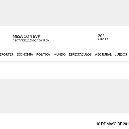
20º
MESA CON EVP
DE TODO 
AHORA
ABC TV
DE
20:00:00
A
20:59:00
ABC CARDINAL 
EPORTES
ECONOMÍA
POLÍTICA
MUNDO
ESPECTÁCULOS
ABC RURAL
JUEGOS
10 DE MAYO DE 2018