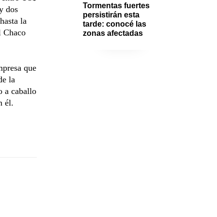
Tormentas fuertes 
 y dos
persistirán esta 
hasta la
tarde: conocé las 
el Chaco
zonas afectadas
mpresa que
de la
o a caballo
 él.