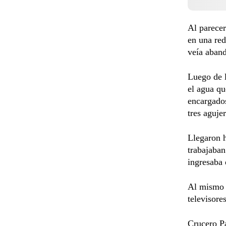
Al parecer
en una red
veía aban
Luego de l
el agua q
encargados
tres aguje
Llegaron h
trabajaban
ingresaba e
Al mismo 
televisore
Crucero Pa