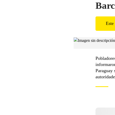
Barc
Este 
Pobladores
informaro
Paraguay s
autoridade