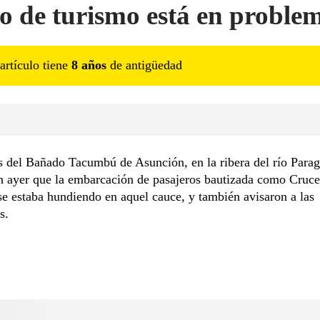
o de turismo está en proble
artículo tiene
8
año
s
de antigüedad
 del Bañado Tacumbú de Asunción, en la ribera del río Parag
n ayer que la embarcación de pasajeros bautizada como Cruce
e estaba hundiendo en aquel cauce, y también avisaron a las
s.