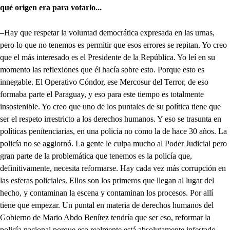
qué origen era para votarlo...
–Hay que respetar la voluntad democrática expresada en las urnas,
pero lo que no tenemos es permitir que esos errores se repitan. Yo creo
que el más interesado es el Presidente de la República. Yo leí en su
momento las reflexiones que él hacía sobre esto. Porque esto es
innegable. El Operativo Cóndor, ese Mercosur del Terror, de eso
formaba parte el Paraguay, y eso para este tiempo es totalmente
insostenible. Yo creo que uno de los puntales de su política tiene que
ser el respeto irrestricto a los derechos humanos. Y eso se trasunta en
políticas penitenciarias, en una policía no como la de hace 30 años. La
policía no se aggiornó. La gente le culpa mucho al Poder Judicial pero
gran parte de la problemática que tenemos es la policía que,
definitivamente, necesita reformarse. Hay cada vez más corrupción en
las esferas policiales. Ellos son los primeros que llegan al lugar del
hecho, y contaminan la escena y contaminan los procesos. Por allí
tiene que empezar. Un puntal en materia de derechos humanos del
Gobierno de Mario Abdo Benítez tendría que ser eso, reformar la
policía nacional porque eso realmente está absolutamente infestado.