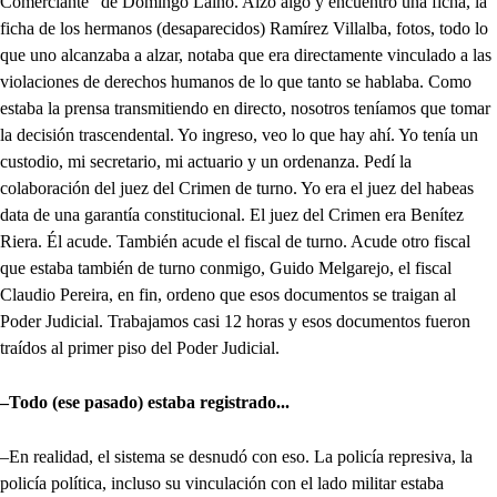
Comerciante” de Domingo Laíno. Alzo algo y encuentro una ficha, la
ficha de los hermanos (desaparecidos) Ramírez Villalba, fotos, todo lo
que uno alcanzaba a alzar, notaba que era directamente vinculado a las
violaciones de derechos humanos de lo que tanto se hablaba. Como
estaba la prensa transmitiendo en directo, nosotros teníamos que tomar
la decisión trascendental. Yo ingreso, veo lo que hay ahí. Yo tenía un
custodio, mi secretario, mi actuario y un ordenanza. Pedí la
colaboración del juez del Crimen de turno. Yo era el juez del habeas
data de una garantía constitucional. El juez del Crimen era Benítez
Riera. Él acude. También acude el fiscal de turno. Acude otro fiscal
que estaba también de turno conmigo, Guido Melgarejo, el fiscal
Claudio Pereira, en fin, ordeno que esos documentos se traigan al
Poder Judicial. Trabajamos casi 12 horas y esos documentos fueron
traídos al primer piso del Poder Judicial.
–Todo (ese pasado) estaba registrado...
–En realidad, el sistema se desnudó con eso. La policía represiva, la
policía política, incluso su vinculación con el lado militar estaba