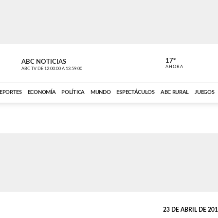
17º
ABC NOTICIAS
CARDINAL 
AHORA
ABC TV
DE
12:00:00
A
13:59:00
ABC CARDINAL 
EPORTES
ECONOMÍA
POLÍTICA
MUNDO
ESPECTÁCULOS
ABC RURAL
JUEGOS
23 DE ABRIL DE 2019