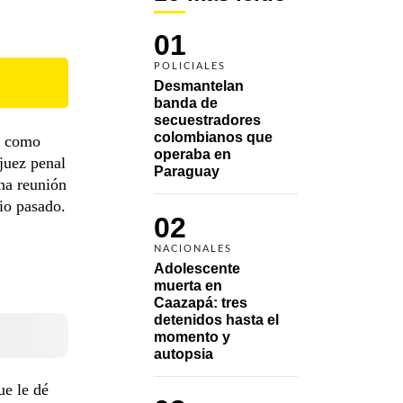
01
POLICIALES
Desmantelan 
banda de 
secuestradores 
colombianos que 
s como
operaba en 
xjuez penal
Paraguay
una reunión
lio pasado.
02
NACIONALES
Adolescente 
muerta en 
Caazapá: tres 
detenidos hasta el 
momento y 
autopsia
ue le dé