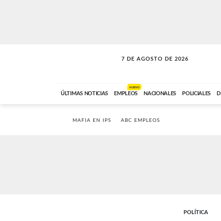
7 DE AGOSTO DE 2026
A DE LA TARDE
ABC FM
12:00 A 14:59
NUEVO
ÚLTIMAS NOTICIAS
EMPLEOS
NACIONALES
POLICIALES
D
MAFIA EN IPS
ABC EMPLEOS
POLÍTICA