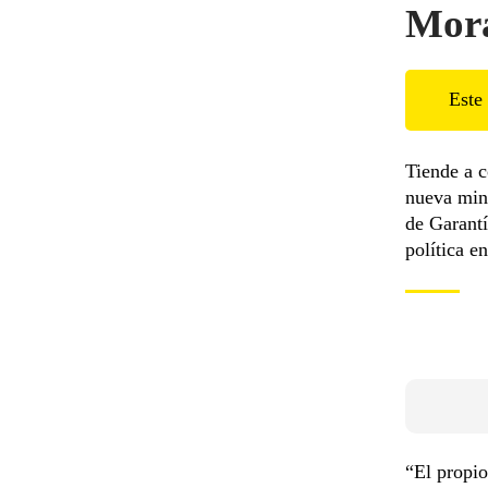
Mora
Este 
Tiende a 
nueva mini
de Garantí
política e
“El propio