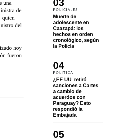
03
s una
inistra de
POLICIALES
Muerte de 
, quien
adolescente en 
nistro del
Caazapá: los 
hechos en orden 
cronológico, según 
la Policía
lizado hoy
ión fueron
04
POLÍTICA
¿EE.UU. retiró 
sanciones a Cartes 
a cambio de 
acuerdos con 
Paraguay? Esto 
respondió la 
Embajada
05