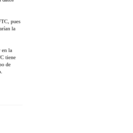
 FTC, pues
arían la
 en la
TC tiene
po de
o.