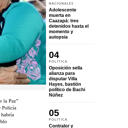
NACIONALES
Adolescente 
muerta en 
Caazapá: tres 
detenidos hasta el 
momento y 
autopsia
04
POLÍTICA
Oposición sella 
alianza para 
disputar Villa 
Hayes, bastión 
político de Bachi 
Núñez
r la Paz”
 Policía
05
 habría
POLÍTICA
eblo
Contralor y 