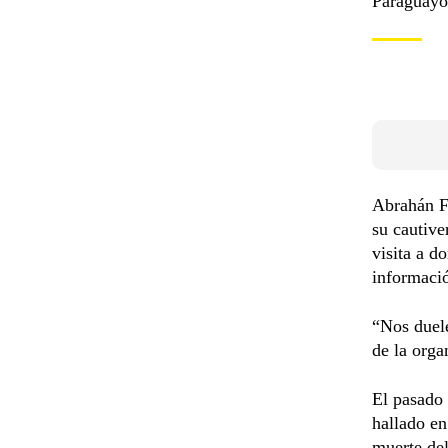
Paraguayo
Abrahán F
su cautive
visita a d
informació
“Nos duel
de la orga
El pasado 
hallado en
muerte del