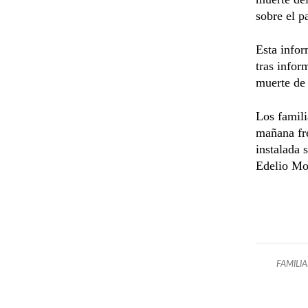
sobre el p
Esta infor
tras infor
muerte de 
Los famili
mañana fre
instalada 
Edelio Mor
FAMILI