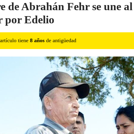
e de Abrahán Fehr se une al
r por Edelio
artículo tiene
8
año
s
de antigüedad