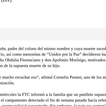
 (EPP).
ehr, padre del colono del mismo nombre y cuya muerte suced
rio, así como menonitas de “Unidos por la Paz” decidieron ha
oña Obdulia Florenciano y don Apolonio Morínigo, motivados 
n de la supuesta muerte de su hijo.
e mucho escuchar eso”, afirmó Cornelio Penner, uno de los 
nización.
miércoles la FTC informó a la familia que un panfleto supue
 el campamento detectado el fin de semana pasado hacía refer
 agente policial secuestrado. Sin embargo, la nota no contení