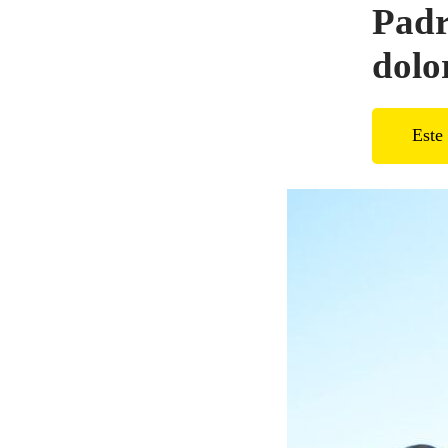
Padr
dolo
Este 