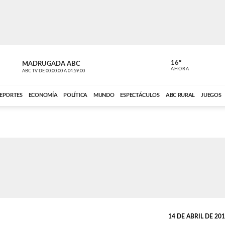
16º
MADRUGADA ABC
MADRUGAD
AHORA
ABC TV
DE
00:00:00
A
04:59:00
ABC CARDINAL 
EPORTES
ECONOMÍA
POLÍTICA
MUNDO
ESPECTÁCULOS
ABC RURAL
JUEGOS
14 DE ABRIL DE 2018