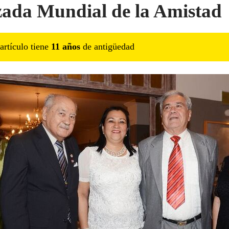
ada Mundial de la Amistad
artículo tiene
11
año
s
de antigüedad