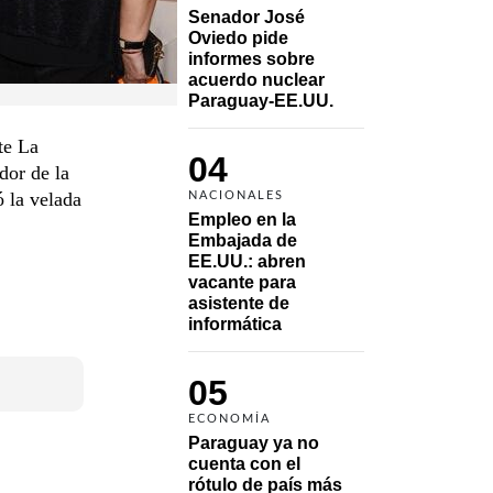
Senador José 
Oviedo pide 
informes sobre 
acuerdo nuclear 
Paraguay-EE.UU.
te La
04
dor de la
ó la velada
NACIONALES
Empleo en la 
Embajada de 
EE.UU.: abren 
vacante para 
asistente de 
informática
05
ECONOMÍA
Paraguay ya no 
cuenta con el 
rótulo de país más 