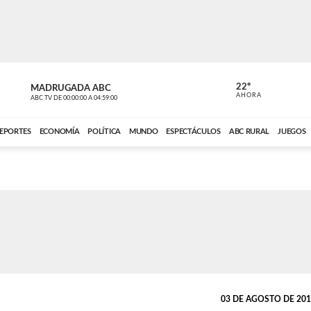
22º
MADRUGADA ABC
MADRUGAD
AHORA
ABC TV
DE
00:00:00
A
04:59:00
ABC CARDINAL 
EPORTES
ECONOMÍA
POLÍTICA
MUNDO
ESPECTÁCULOS
ABC RURAL
JUEGOS
03 DE AGOSTO DE 2015