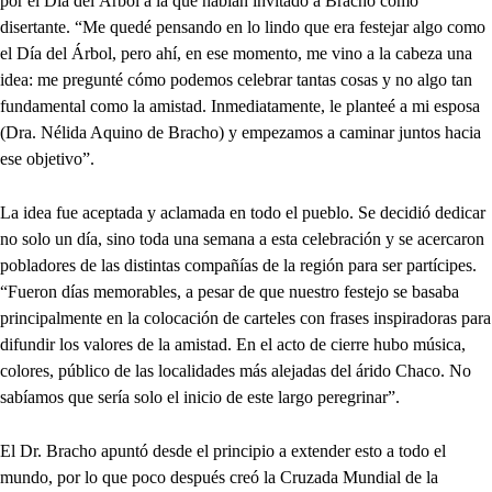
por el Día del Árbol a la que habían invitado a Bracho como
disertante. “Me quedé pensando en lo lindo que era festejar algo como
el Día del Árbol, pero ahí, en ese momento, me vino a la cabeza una
idea: me pregunté cómo podemos celebrar tantas cosas y no algo tan
fundamental como la amistad. Inmediatamente, le planteé a mi esposa
(Dra. Nélida Aquino de Bracho) y empezamos a caminar juntos hacia
ese objetivo”.
La idea fue aceptada y aclamada en todo el pueblo. Se decidió dedicar
no solo un día, sino toda una semana a esta celebración y se acercaron
pobladores de las distintas compañías de la región para ser partícipes.
“Fueron días memorables, a pesar de que nuestro festejo se basaba
principalmente en la colocación de carteles con frases inspiradoras para
difundir los valores de la amistad. En el acto de cierre hubo música,
colores, público de las localidades más alejadas del árido Chaco. No
sabíamos que sería solo el inicio de este largo peregrinar”.
El Dr. Bracho apuntó desde el principio a extender esto a todo el
mundo, por lo que poco después creó la Cruzada Mundial de la