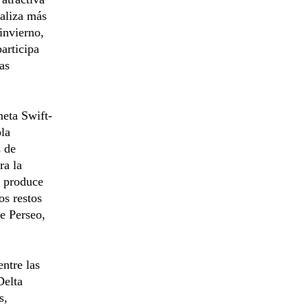
ealiza más
invierno,
articipa
as
meta Swift-
ola
s de
ra la
o produce
os restos
de Perseo,
ntre las
Delta
s,