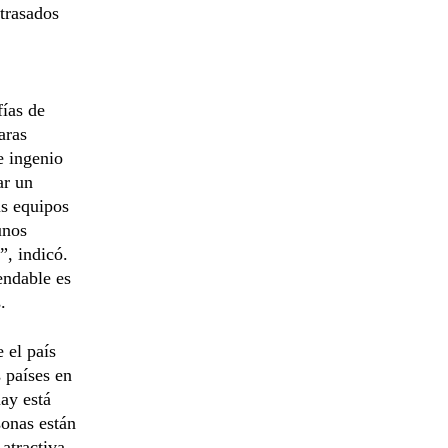
atrasados
fías de
aras
e ingenio
ar un
us equipos
unos
, indicó.
endable es
.
 el país
 países en
ay está
sonas están
 atractiva