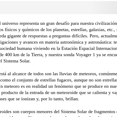
 universo representa un gran desafío para nuestra civilizació
os físicos y químicos de los planetas, estrellas, galaxias, etc.,
da gigante de respuestas a preguntas difíciles. Pero, actualm
igaciones y avances en materia astronómica y astronáutica: 
ociedad humana viviendo en la Estación Espacial Internacion
de 400 km de la Tierra, y nuestra sonda Voyager 1 ya se encue
el Sistema Solar.
stá al alcance de todos son las lluvias de meteoros, comúnm
como el conjunto de estrellas fugaces, aunque no son estrella
Un meteoro es en realidad un fenómeno que se produce en nue
 producto de la entrada de un meteoroide que se calienta y va
ses que se ionizan y, por lo tanto, brillan.
roides son cuerpos menores del Sistema Solar de fragmentos 