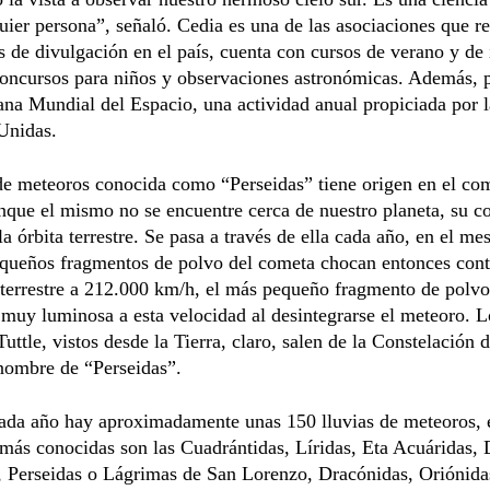
uier persona”, señaló. Cedia es una de las asociaciones que r
s de divulgación en el país, cuenta con cursos de verano y de 
oncursos para niños y observaciones astronómicas. Además, p
na Mundial del Espacio, una actividad anual propiciada por l
Unidas.
de meteoros conocida como “Perseidas” tiene origen en el co
nque el mismo no se encuentre cerca de nuestro planeta, su c
 la órbita terrestre. Se pasa a través de ella cada año, en el me
equeños fragmentos de polvo del cometa chocan entonces cont
 terrestre a 212.000 km/h, el más pequeño fragmento de polv
 muy luminosa a esta velocidad al desintegrarse el meteoro. L
Tuttle, vistos desde la Tierra, claro, salen de la Constelación 
 nombre de “Perseidas”.
ada año hay aproximadamente unas 150 lluvias de meteoros, e
 más conocidas son las Cuadrántidas, Líridas, Eta Acuáridas, 
, Perseidas o Lágrimas de San Lorenzo, Dracónidas, Oriónida