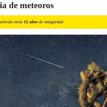
ia de meteoros
artículo tiene
12
año
s
de antigüedad