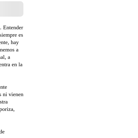
n. Entender
 siempre es
ente, hay
tenemos a
al, a
ntra en la
ente
s ni vienen
stra
poriza,
de