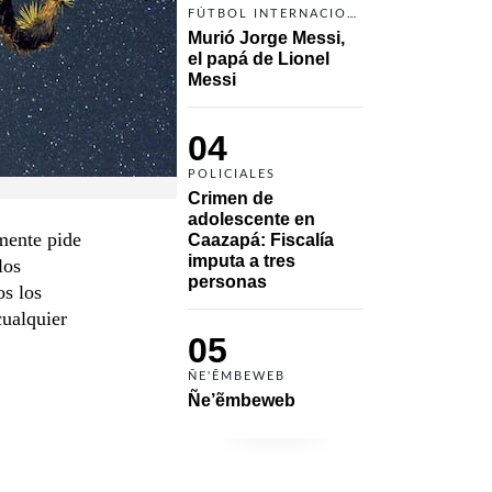
FÚTBOL INTERNACIONAL
Murió Jorge Messi, 
el papá de Lionel 
Messi
04
POLICIALES
Crimen de 
adolescente en 
mente pide
Caazapá: Fiscalía 
imputa a tres 
los
personas 
os los
cualquier
05
ÑE'ẼMBEWEB
Ñe’ẽmbeweb