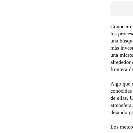
Conocer el
los proces
una búsque
más invest
una micros
alrededor 
frontera d
Algo que e
conocidas 
de ellas. 
atmósfera,
dejando ga
Los meteo