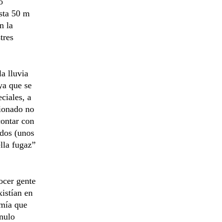
o
sta 50 m
n la
tres
a lluvia
ya que se
ciales, a
cionado no
contar con
ados (unos
lla fugaz”
ocer gente
istían en
omía que
 nulo