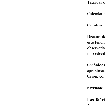
Táuridas d
Calendario
Octubre
Dracónid
este fenóm
observarla
impredeci
Oriónidas
aproximada
Orión, con
Noviembre
Las Taúri