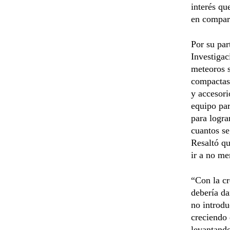
interés qu
en compara
Por su par
Investigac
meteoros s
compactas 
y accesori
equipo par
para logra
cuantos s
Resaltó qu
ir a no me
“Con la cr
debería da
no introdu
creciendo 
levantando