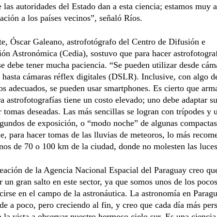
e las autoridades del Estado dan a esta ciencia; estamos muy 
ción a los países vecinos”, señaló Ríos.
te, Óscar Galeano, astrofotógrafo del Centro de Difusión e
ión Astronómica (Cedia), sostuvo que para hacer astrofotogra
e debe tener mucha paciencia. “Se pueden utilizar desde cám
hasta cámaras réflex digitales (DSLR). Inclusive, con algo d
os adecuados, se pueden usar smartphones. Es cierto que arm
a astrofotografías tiene un costo elevado; uno debe adaptar s
r tomas deseadas. Las más sencillas se logran con trípodes y 
egundos de exposición, o “modo noche” de algunas compactas”
e, para hacer tomas de las lluvias de meteoros, lo más recom
nos de 70 o 100 km de la ciudad, donde no molesten las luces
eación de la Agencia Nacional Espacial del Paraguay creo que
r un gran salto en este sector, ya que somos unos de los pocos
cirse en el campo de la astronáutica. La astronomía en Paragu
de a poco, pero creciendo al fin, y creo que cada día más per
 la vista a observar nuestro hermoso cielo sur. Es una ciencia