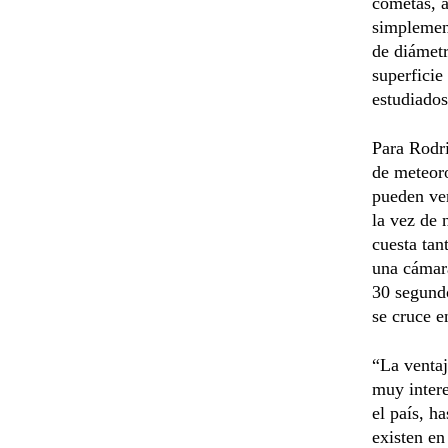
cometas, a
simplement
de diámetr
superficie
estudiados
Para Rodri
de meteoro
pueden ver
la vez de 
cuesta tan
una cámar
30 segundo
se cruce e
“La venta
muy intere
el país, h
existen en