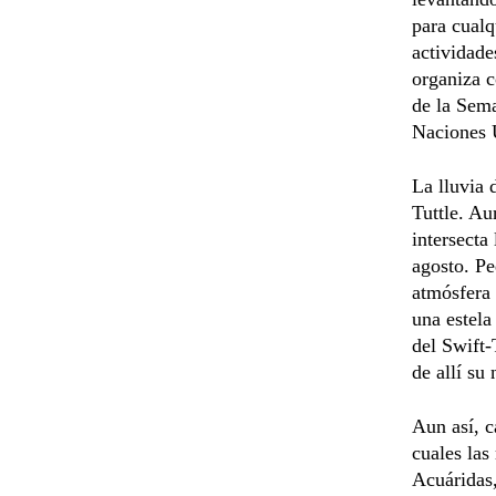
para cualq
actividade
organiza c
de la Sema
Naciones 
La lluvia 
Tuttle. Au
intersecta
agosto. P
atmósfera
una estela
del Swift-
de allí su
Aun así, c
cuales las
Acuáridas