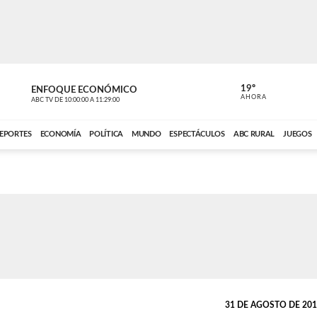
19º
ENFOQUE ECONÓMICO
ENFOQUE 
AHORA
ABC TV
DE
10:00:00
A
11:29:00
ABC CARDINAL 
EPORTES
ECONOMÍA
POLÍTICA
MUNDO
ESPECTÁCULOS
ABC RURAL
JUEGOS
31 DE AGOSTO DE 2013