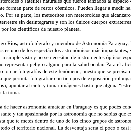
steroides o satélites naturales que fueron lanzados al espacio 
e forman parte de restos cósmicos. Pueden llegar a medir ha
o. Por su parte, los meteoritos son meteoroides que alcanzaro
 terrestre sin desintegrarse y son los únicos cuerpos extraterres
 por los científicos de nuestro planeta.
go Ríos, astrofotógrafo y miembro de Astronomía Paraguay, l
s es uno de los espectáculos astronómicos más impactantes, 
 a simple vista y no se necesitan de instrumentos ópticos espe
no representar peligro alguno para la salud ocular. Para el afi
to tomar fotografías de este fenómeno, puesto que se precisa 
a que permita fotografiar con tiempos de exposición prolong
s), apuntar al cielo y tomar imágenes hasta que alguna “estre
n la toma.
ja de hacer astronomía amateur en Paraguay es que podés con
sante y tan apasionada por la astronomía que no sabías que ex
asta que te metés dentro de uno de los cinco grupos de astron
 todo el territorio nacional. La desventaja sería el poco o casi