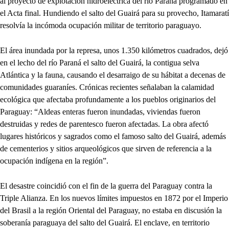
al proyecto de explotación hidroeléctrica del río Paraná programado en
el Acta final. Hundiendo el salto del Guairá para su provecho, Itamaratí
resolvía la incómoda ocupación militar de territorio paraguayo.
El área inundada por la represa, unos 1.350 kilómetros cuadrados, dejó
en el lecho del río Paraná el salto del Guairá, la contigua selva
Atlántica y la fauna, causando el desarraigo de su hábitat a decenas de
comunidades guaraníes. Crónicas recientes señalaban la calamidad
ecológica que afectaba profundamente a los pueblos originarios del
Paraguay: “Aldeas enteras fueron inundadas, viviendas fueron
destruidas y redes de parentesco fueron afectadas. La obra afectó
lugares históricos y sagrados como el famoso salto del Guairá, además
de cementerios y sitios arqueológicos que sirven de referencia a la
ocupación indígena en la región”.
El desastre coincidió con el fin de la guerra del Paraguay contra la
Triple Alianza. En los nuevos límites impuestos en 1872 por el Imperio
del Brasil a la región Oriental del Paraguay, no estaba en discusión la
soberanía paraguaya del salto del Guairá. El enclave, en territorio