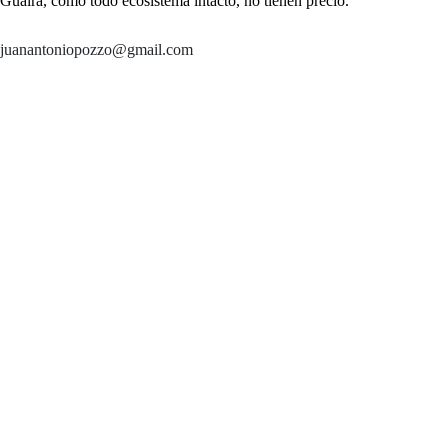
Guairá, como todo ecosistema intacto, no tienen precio.
juanantoniopozzo@gmail.com