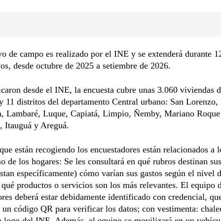
vo de campo es realizado por el INE y se extenderá durante 
os, desde octubre de 2025 a setiembre de 2026.
caron desde el INE, la encuesta cubre unas 3.060 viviendas 
 11 distritos del departamento Central urbano: San Lorenzo,
a, Lambaré, Luque, Capiatá, Limpio, Ñemby, Mariano Roque
a, Itauguá y Areguá.
que están recogiendo los encuestadores están relacionados a l
 de los hogares: Se les consultará en qué rubros destinan sus
stan específicamente) cómo varían sus gastos según el nivel 
 qué productos o servicios son los más relevantes. El equipo 
res deberá estar debidamente identificado con credencial, qu
 un código QR para verificar los datos; con vestimenta: chale
 logo del INE. Además, el equipo se movilizará en un vehícu