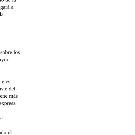
egará a
la
sobre los
ayor
 y es
ste del
iene más
 expresa
a.
ndo el