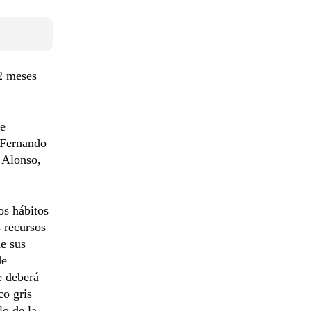
12 meses
de
 Fernando
 Alonso,
os hábitos
 recursos
de sus
de
e deberá
co gris
lo de la