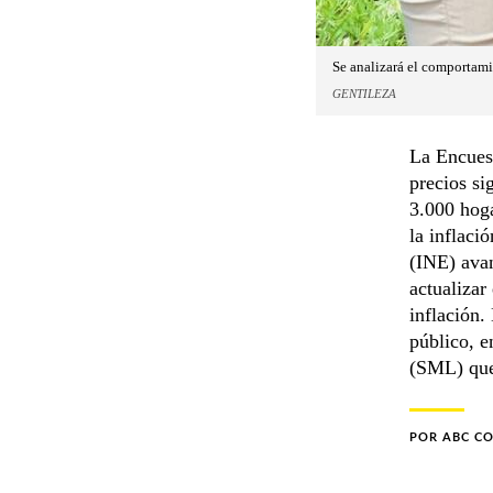
Se analizará el comportami
GENTILEZA
La Encuest
precios s
3.000 hoga
la inflaci
(INE) avan
actualizar
inflación.
público, e
(SML) que 
POR
ABC C