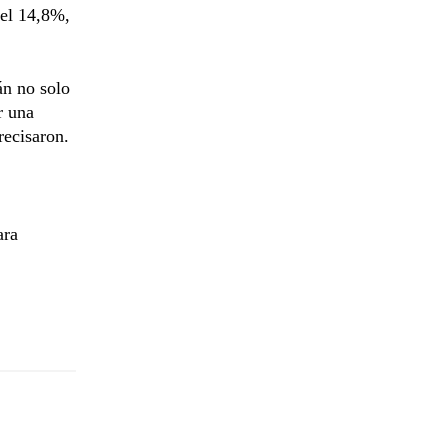
del 14,8%,
án no solo
r una
recisaron.
ara