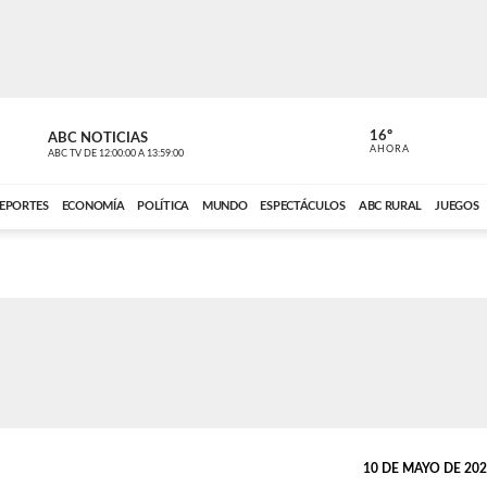
16º
ABC NOTICIAS
CARDINAL 
AHORA
ABC TV
DE
12:00:00
A
13:59:00
ABC CARDINAL 
EPORTES
ECONOMÍA
POLÍTICA
MUNDO
ESPECTÁCULOS
ABC RURAL
JUEGOS
10 DE MAYO DE 2026