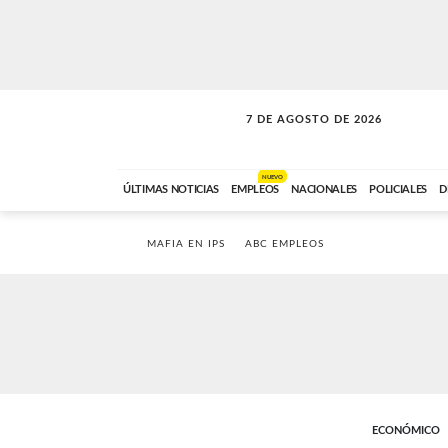
7 DE AGOSTO DE 2026
A DE LA TARDE
ABC FM
12:00 A 14:59
NUEVO
ÚLTIMAS NOTICIAS
EMPLEOS
NACIONALES
POLICIALES
D
MAFIA EN IPS
ABC EMPLEOS
ECONÓMICO