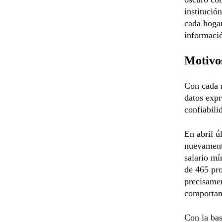
institució
cada hogar
informació
Motivos
Con cada r
datos expr
confiabili
En abril ú
nuevamente
salario mí
de 465 pro
precisamen
comportami
Con la bas