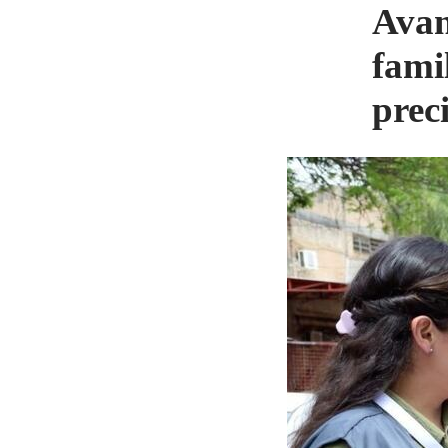
Avan
famil
prec