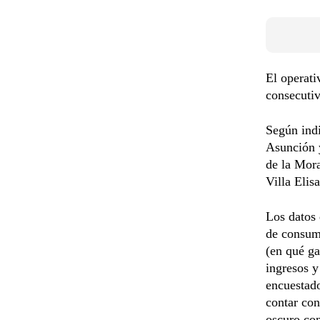
El operati
consecutiv
Según indi
Asunción y
de la Mor
Villa Elis
Los datos 
de consumo
(en qué ga
ingresos y
encuestado
contar con
oscuro con