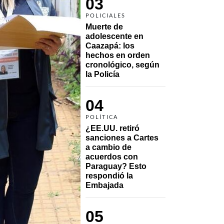
03
POLICIALES
Muerte de 
adolescente en 
Caazapá: los 
hechos en orden 
cronológico, según 
la Policía
04
POLÍTICA
¿EE.UU. retiró 
sanciones a Cartes 
a cambio de 
acuerdos con 
Paraguay? Esto 
respondió la 
Embajada
05