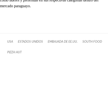
como líderes y preferidas en sus respectivas categorías dentro del
mercado paraguayo.
USA
ESTADOS UNIDOS
EMBAJADA DE EE.UU.
SOUTH FOOD
PIZZA HUT