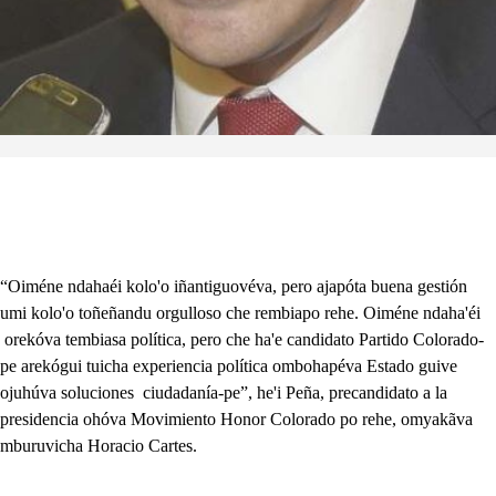
“Oiméne ndahaéi kolo'o iñantiguovéva, pero ajapóta buena gestión
umi kolo'o toñeñandu orgulloso che rembiapo rehe. Oiméne ndaha'éi
orekóva tembiasa política, pero che ha'e candidato Partido Colorado-
pe arekógui tuicha experiencia política ombohapéva Estado guive
ojuhúva soluciones ciudadanía-pe”, he'i Peña, precandidato a la
presidencia ohóva Movimiento Honor Colorado po rehe, omyakãva
mburuvicha Horacio Cartes.