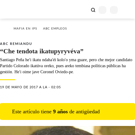
MAFIA EN IPS
ABC EMPLEOS
ABC REMIANDU
“Che tendota ikatupyryvéva”
Santiago Peña he'i ikatu ndaha'éi kolo'o yma guare, pero che mejor candidato
Partido Colorado ikatúva oreko, pues areko tembiasa políticas públicas ha
gestión. He'i oime jave Coronel Oviedo-pe.
19 DE MAYO DE 2017 A LA - 02:05
Este artículo tiene
9
año
s
de antigüedad