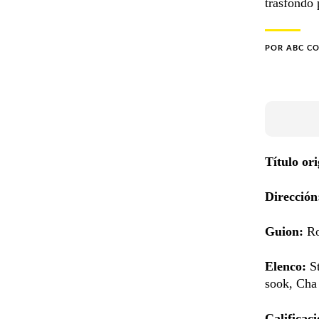
trasfondo
POR
ABC C
Título or
Direcció
Guion:
Ro
Elenco:
S
sook, Cha
Calificaci