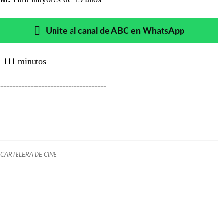
Unite al canal de ABC en WhatsApp
:
111 minutos
-------------------------------------
CARTELERA DE CINE