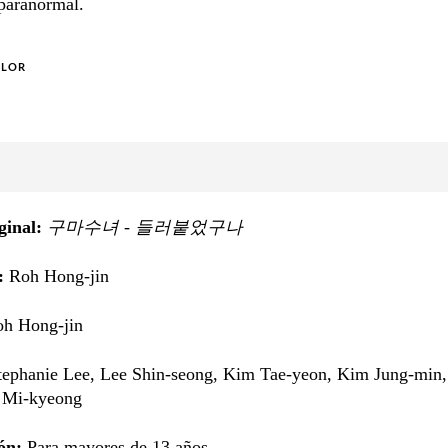
 paranormal.
OLOR
iginal:
구마수녀 - 들러붙었구나
n:
Roh Hong-jin
h Hong-jin
tephanie Lee, Lee Shin-seong, Kim Tae-yeon, Kim Jung-min
 Mi-kyeong
ón:
Para mayores de 13 años