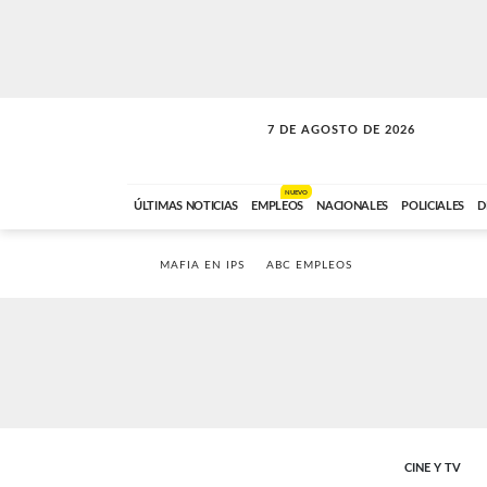
7 DE AGOSTO DE 2026
A DE LA TARDE
ABC FM
12:00 A 14:59
NUEVO
ÚLTIMAS NOTICIAS
EMPLEOS
NACIONALES
POLICIALES
D
MAFIA EN IPS
ABC EMPLEOS
CINE Y TV