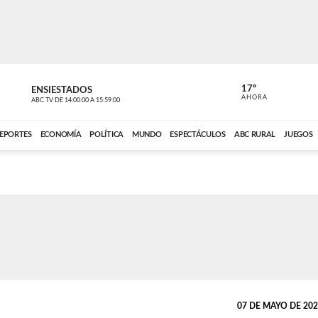
17º
ENSIESTADOS
PERIODÍST
AHORA
ABC TV
DE
14:00:00
A
15:59:00
ABC CARDINAL 
EPORTES
ECONOMÍA
POLÍTICA
MUNDO
ESPECTÁCULOS
ABC RURAL
JUEGOS
07 DE MAYO DE 2026