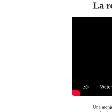
La r
Una monja 