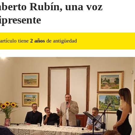
erto Rubín, una voz
presente
artículo tiene
2
año
s
de antigüedad