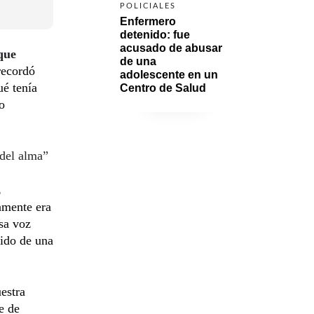
POLICIALES
Enfermero 
detenido: fue 
acusado de abusar 
que
de una 
recordó
adolescente en un 
ué tenía
Centro de Salud
o
del alma”
z
vamente era
sa voz
cido de una
estra
e de