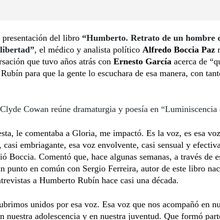
 presentación del libro
“Humberto. Retrato de un hombre 
libertad”
, el médico y analista político
Alfredo Boccia Paz
rsación que tuvo años atrás con
Ernesto García
acerca de “q
ubín para que la gente lo escuchara de esa manera, con tant
Clyde Cowan reúne dramaturgia y poesía en “Luminiscencia 
sta, le comentaba a Gloria, me impactó. Es la voz, es esa vo
, casi embriagante, esa voz envolvente, casi sensual y efecti
ió Boccia. Comentó que, hace algunas semanas, a través de e
n punto en común con Sergio Ferreira, autor de este libro na
ntrevistas a Humberto Rubín hace casi una década.
ubrimos unidos por esa voz. Esa voz que nos acompañó en nu
en nuestra adolescencia y en nuestra juventud. Que formó part