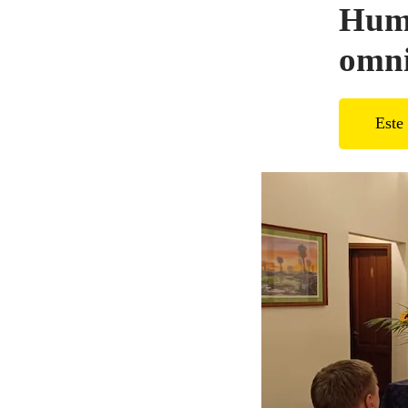
Humb
omni
Este 