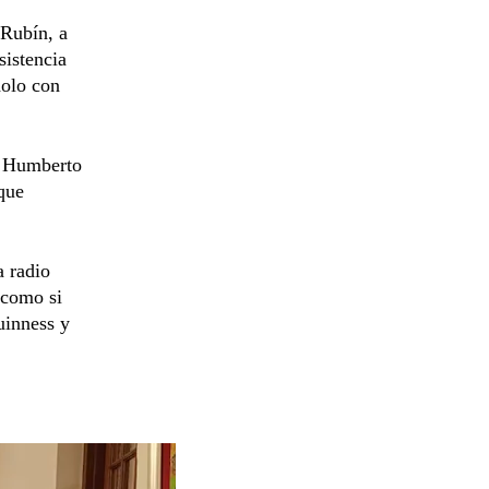
 Rubín, a
sistencia
dolo con
un Humberto
que
a radio
 como si
uinness y