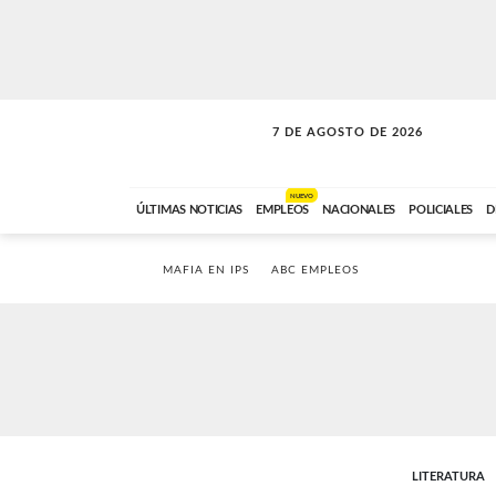
7 DE AGOSTO DE 2026
A DE LA TARDE
ABC FM
12:00 A 14:59
NUEVO
ÚLTIMAS NOTICIAS
EMPLEOS
NACIONALES
POLICIALES
D
MAFIA EN IPS
ABC EMPLEOS
LITERATURA