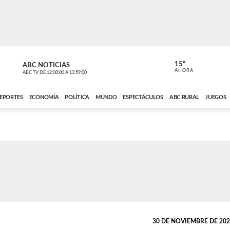
15º
ABC NOTICIAS
CARDINAL 
AHORA
ABC TV
DE
12:00:00
A
13:59:00
ABC CARDINAL 
EPORTES
ECONOMÍA
POLÍTICA
MUNDO
ESPECTÁCULOS
ABC RURAL
JUEGOS
30 DE NOVIEMBRE DE 2023