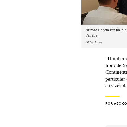
Alfredo Boccia Paz (de pie
Ferreira.
GENTILEZA
“Humberto
libro de S
Continenta
particular
a través d
POR
ABC C