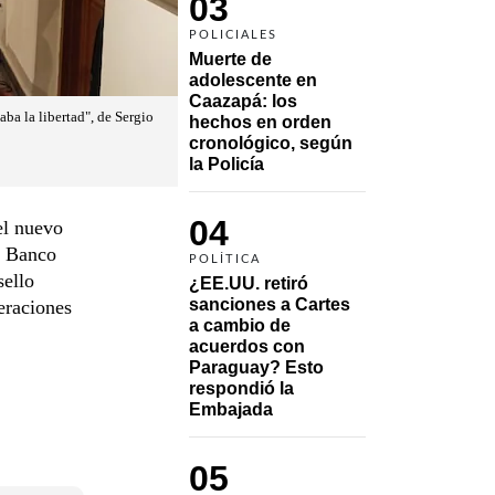
03
POLICIALES
Muerte de 
adolescente en 
Caazapá: los 
ba la libertad", de Sergio
hechos en orden 
cronológico, según 
la Policía
04
el nuevo
el Banco
POLÍTICA
sello
¿EE.UU. retiró 
sanciones a Cartes 
eraciones
a cambio de 
acuerdos con 
Paraguay? Esto 
respondió la 
Embajada
05