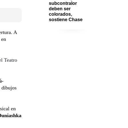
subcontralor 
deben ser 
colorados, 
sostiene Chase
ertura. A
, en
el Teatro
ú-
e dibujos
sical en
Duniashka