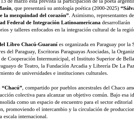
 13 de marzo está prevista la participación de la poeta argenti
Masin
, que presentará su antología poética (2000-2025)
“Sál
e la mezquindad del corazón”
. Asimismo, representantes de
ad Federal de Integración Latinoamericana
desarrollarán
rios y talleres enfocados en la integración cultural de la regió
del Libro Chacú-Guaraní
es organizada en Paraguay por la 
res del Paraguay, Escritoras Paraguayas Asociadas, la Organi
de Cooperación Intermunicipal, el Instituto Superior de Bella
aguayo de Teatro, la Fundación Arcadia y Librería De La Paz
ento de universidades e instituciones culturales.
o
“Chacú”
, compartido por pueblos ancestrales del Chaco am
 acción colectiva para alcanzar un objetivo común. Bajo esa id
onsolida como un espacio de encuentro para el sector editorial 
ón, promoviendo el intercambio y la circulación de produccio
 a escala internacional.