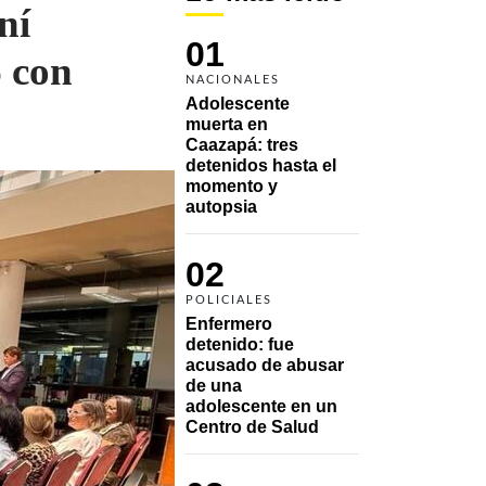
ní
01
 con
NACIONALES
Adolescente 
muerta en 
Caazapá: tres 
detenidos hasta el 
momento y 
autopsia
02
POLICIALES
Enfermero 
detenido: fue 
acusado de abusar 
de una 
adolescente en un 
Centro de Salud