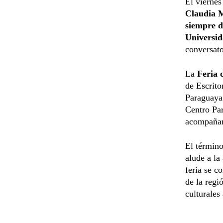
El viernes
Claudia 
siempre d
Universid
conversato
La
Feria 
de Escrito
Paraguaya 
Centro Par
acompañami
El términ
alude a la
feria se c
de la regi
culturales