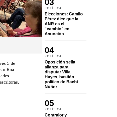
03
POLÍTICA
Elecciones: Camilo 
Pérez dice que la 
ANR es el 
“cambio” en 
Asunción 
04
POLÍTICA
Oposición sella 
ves 5 de
alianza para 
usto Roa
disputar Villa 
dades
Hayes, bastión 
escritoras,
político de Bachi 
Núñez
05
POLÍTICA
Contralor y 