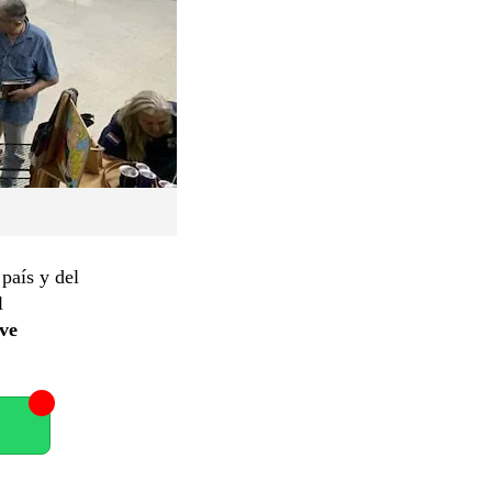
 país y del
l
ve