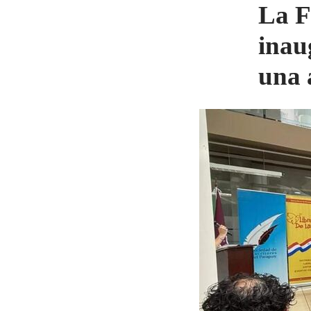
La F
inau
una 