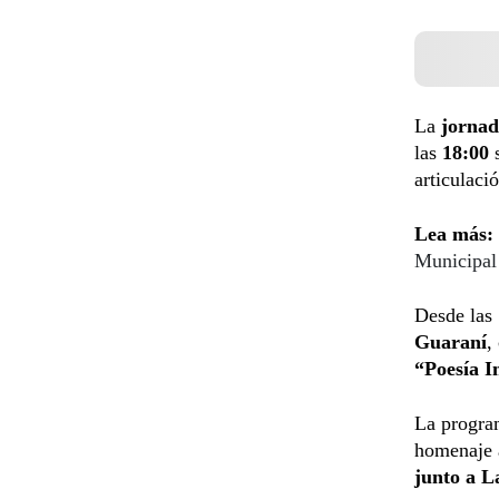
La
jornad
las
18:00
s
articulaci
Lea más:
Municipal
Desde las 
Guaraní
,
“Poesía 
La program
homenaje 
junto a L