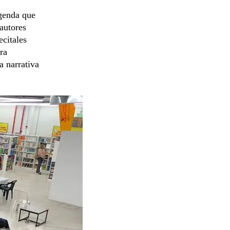
genda que
autores
ecitales
ra
a narrativa