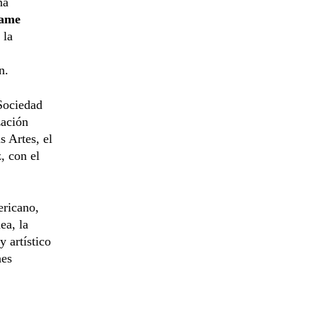
na
vame
 la
n.
Sociedad
zación
s Artes, el
, con el
ericano,
ea, la
y artístico
nes