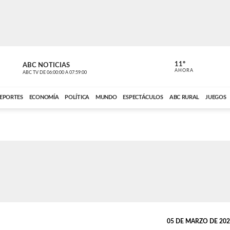
11º
ABC NOTICIAS
LA PRIMER
AHORA
ABC TV
DE
06:00:00
A
07:59:00
ABC CARDINAL 
EPORTES
ECONOMÍA
POLÍTICA
MUNDO
ESPECTÁCULOS
ABC RURAL
JUEGOS
05 DE MARZO DE 2026