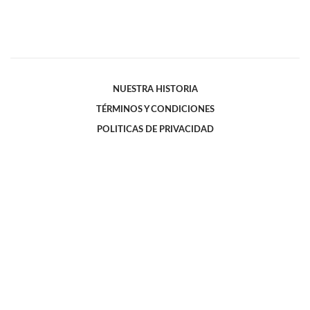
NUESTRA HISTORIA
TÉRMINOS Y CONDICIONES
POLITICAS DE PRIVACIDAD
FÚNEBRES
BENEFICIOS
CONTÁCTENOS
© Copyright
2026
Editorial AZETA S.A.
- Todos los derechos reservados
Yegros 745, Asunción - Paraguay - Tel: 41-51-000