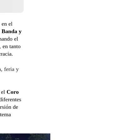
 en el
a Banda y
enando el
 en tanto
racia.
, feria y
 el
Coro
diferentes
rsión de
 tema