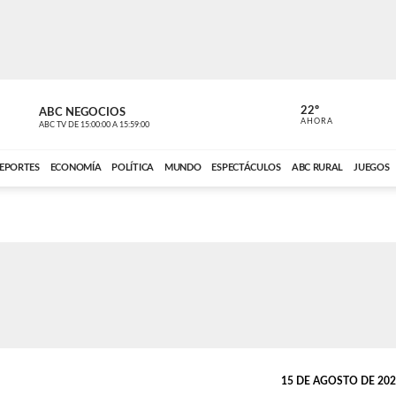
22º
ABC NEGOCIOS
POLIDEPOR
AHORA
ABC TV
DE
15:00:00
A
15:59:00
ABC CARDINAL 
EPORTES
ECONOMÍA
POLÍTICA
MUNDO
ESPECTÁCULOS
ABC RURAL
JUEGOS
15 DE AGOSTO DE 2024