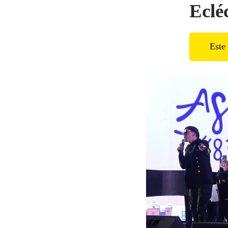
Eclé
Este 