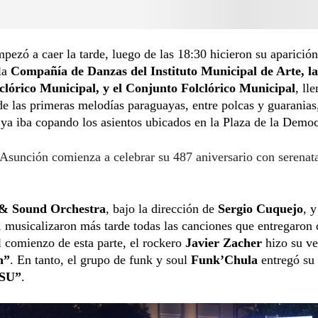
ezó a caer la tarde, luego de las 18:30 hicieron su aparición
la
Compañía de Danzas del Instituto Municipal de Arte, l
lclórico Municipal, y el Conjunto Folclórico Municipal
, ll
e las primeras melodías paraguayas, entre polcas y guaranias,
 ya iba copando los asientos ubicados en la Plaza de la Democ
Asunción comienza a celebrar su 487 aniversario con serenata
 & Sound Orchestra
, bajo la dirección de
Sergio Cuquejo
, y
, musicalizaron más tarde todas las canciones que entregaron 
Al comienzo de esta parte, el rockero
Javier Zacher
hizo su ve
n”
. En tanto, el grupo de funk y soul
Funk’Chula
entregó su
SU”
.