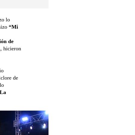
zo lo
izo
“Mi
ión de
n
, hicieron
io
clore de
lo
La