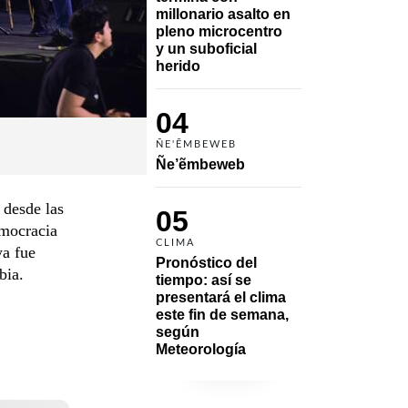
millonario asalto en 
pleno microcentro 
y un suboficial 
herido
04
ÑE'ẼMBEWEB
Ñe’ẽmbeweb
 desde las
05
emocracia
CLIMA
ya fue
Pronóstico del 
bia.
tiempo: así se 
presentará el clima 
este fin de semana, 
según 
Meteorología