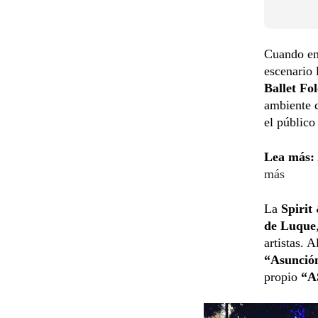
Cuando emp
escenario 
Ballet Fo
ambiente d
el público
Lea más:
más
La
Spirit
de Luque
artistas. 
“Asunció
propio
“A