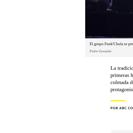
El grupo Funk'Chula se pre
Pedro Gonzalez
La tradici
primeras h
colmada d
protagonis
POR
ABC C