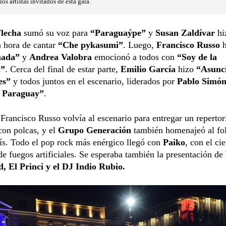
os artistas invitados de esta gala.
lecha
sumó su voz para
“Paraguaýpe”
y
Susan Zaldívar
hi
a hora de cantar
“Che pykasumi”
. Luego,
Francisco Russo
h
ñada”
y
Andrea Valobra
emocionó a todos con
“Soy de la
a”
. Cerca del final de estar parte,
Emilio García
hizo
“Asunc
es”
y todos juntos en el escenario, liderados por
Pablo Simó
l Paraguay”
.
Francisco Russo volvía al escenario para entregar un repertor
con polcas, y el
Grupo Generación
también homenajeó al fol
ís. Todo el pop rock más enérgico llegó con
Paiko
, con el cie
e fuegos artificiales. Se esperaba también la presentación de
, El Princi y el DJ Indio Rubio.