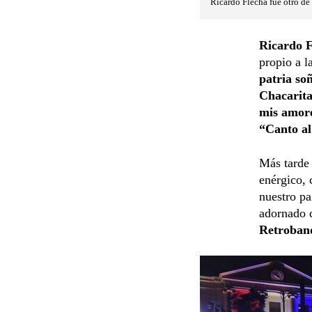
Ricardo Flecha fue otro de l
Ricardo F
propio a l
patria so
Chacarit
mis amor
“Canto a
Más tarde 
enérgico, 
nuestro pa
adornado d
Retroband