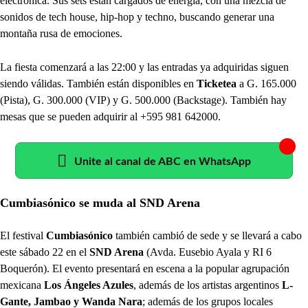
electrónica. Sus sets están cargados de energía, con una mezcla de
sonidos de tech house, hip-hop y techno, buscando generar una
montaña rusa de emociones.
La fiesta comenzará a las 22:00 y las entradas ya adquiridas siguen
siendo válidas. También están disponibles en
Ticketea
a G. 165.000
(Pista), G. 300.000 (VIP) y G. 500.000 (Backstage). También hay
mesas que se pueden adquirir al +595 981 642000.
Unite al canal de ABC en WhatsApp
Cumbiasónico se muda al SND Arena
El festival
Cumbiasónico
también cambió de sede y se llevará a cabo
este sábado 22 en el
SND Arena
(Avda. Eusebio Ayala y RI 6
Boquerón). El evento presentará en escena a la popular agrupación
mexicana
Los Ángeles Azules
, además de los artistas argentinos
L-
Gante, Jambao y Wanda Nara
; además de los grupos locales