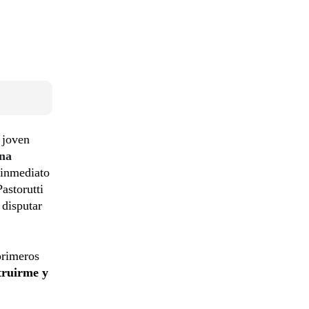
 joven
na
 inmediato
astorutti
 disputar
primeros
truirme y