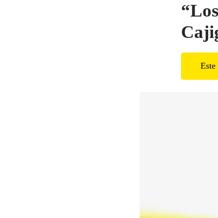
“Los
Caji
Este 