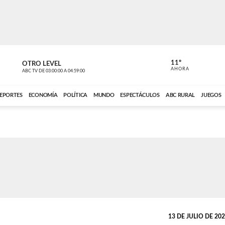
11º
OTRO LEVEL
VOCES DEL
AHORA
ABC TV
DE
03:00:00
A
04:59:00
ABC CARDINAL 
EPORTES
ECONOMÍA
POLÍTICA
MUNDO
ESPECTÁCULOS
ABC RURAL
JUEGOS
13 DE JULIO DE 2025