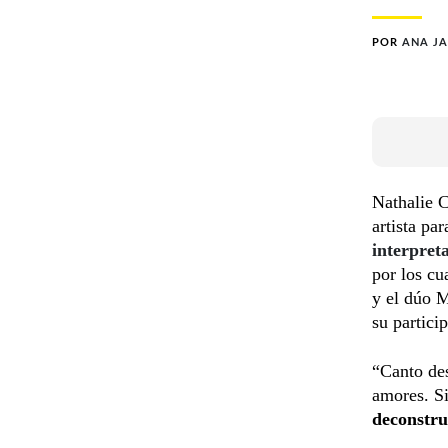
POR
ANA J
Nathalie C
artista pa
interpret
por los cu
y el dúo M
su partici
“Canto des
amores. S
deconstr