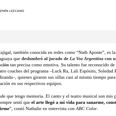
AZMÍN LEZCANO
ajigal, también conocida en redes como “Nath Aponte”, es la
raguaya que
deslumbró al jurado de
La Voz Argentina
con u
ación
tan precisa como emotiva. Su talento fue reconocido de
atro coaches del programa –Luck Ra, Lali Espósito, Soledad P
iranda–, quienes giraron sus sillas casi al mismo tiempo para
pación en sus respectivos equipos.
de que tengo memoria. El canto y el teatro musical son mis 
iempre sentí que
el arte llegó a mi vida para sanarme, cons
uirme
”, contó Nathalie en entrevista con
ABC Color
.