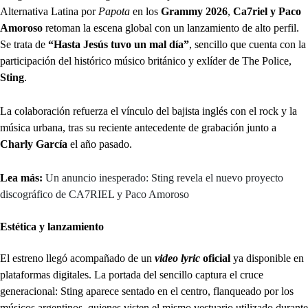
Alternativa Latina por
Papota
en los
Grammy 2026
,
Ca7riel y Paco
Amoroso
retoman la escena global con un lanzamiento de alto perfil.
Se trata de
“Hasta Jesús tuvo un mal día”
, sencillo que cuenta con la
participación del histórico músico británico y exlíder de The Police,
Sting
.
La colaboración refuerza el vínculo del bajista inglés con el rock y la
música urbana, tras su reciente antecedente de grabación junto a
Charly García
el año pasado.
Lea más:
Un anuncio inesperado: Sting revela el nuevo proyecto
discográfico de CA7RIEL y Paco Amoroso
Estética y lanzamiento
El estreno llegó acompañado de un
video lyric
oficial
ya disponible en
plataformas digitales. La portada del sencillo captura el cruce
generacional: Sting aparece sentado en el centro, flanqueado por los
músicos argentinos, quienes visten el mismo vestuario utilizado durante