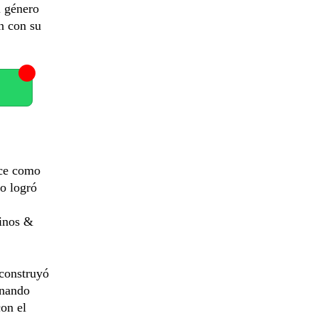
l género
n con su
ce como
no logró
minos &
 construyó
inando
con el