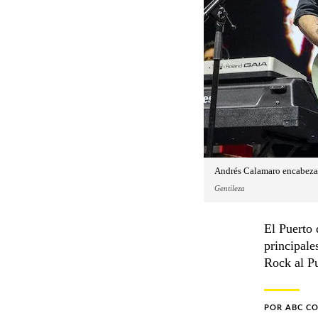
Andrés Calamaro encabeza el
Gentileza
El Puerto 
principale
Rock al Pu
POR
ABC C