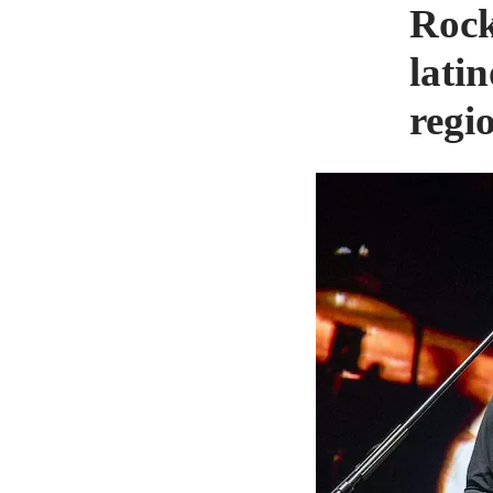
Rock
lati
regi