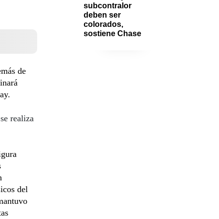
subcontralor 
deben ser 
colorados, 
sostiene Chase
emás de
inará
ay.
se realiza
figura
s
n
icos del
 mantuvo
tas