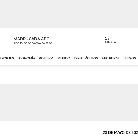
15º
MADRUGADA ABC
MADRUGAD
AHORA
ABC TV
DE
00:00:00
A
04:59:00
ABC CARDINAL 
EPORTES
ECONOMÍA
POLÍTICA
MUNDO
ESPECTÁCULOS
ABC RURAL
JUEGOS
23 DE MAYO DE 2026