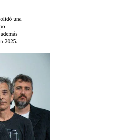
solidó una
upo
, además
en 2025.