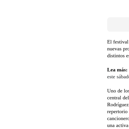
El festiva
nuevas pro
distintos 
Lea más:
este sábad
Uno de los
central de
Rodríguez 
repertorio
cancionero
una activa