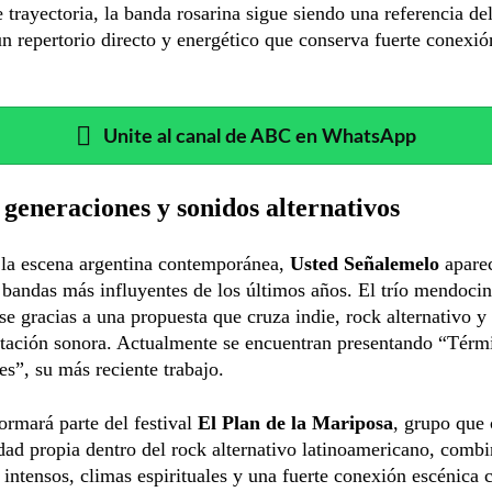
 trayectoria, la banda rosarina sigue siendo una referencia de
un repertorio directo y energético que conserva fuerte conexió
Unite al canal de ABC en WhatsApp
generaciones y sonidos alternativos
 la escena argentina contemporánea,
Usted Señalemelo
apare
 bandas más influyentes de los últimos años. El trío mendoci
se gracias a una propuesta que cruza indie, rock alternativo y
tación sonora. Actualmente se encuentran presentando “Tér
s”, su más reciente trabajo.
rmará parte del festival
El Plan de la Mariposa
, grupo que
dad propia dentro del rock alternativo latinoamericano, comb
ntensos, climas espirituales y una fuerte conexión escénica 