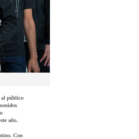
 al público
 sonidos
 o
ste año.
ntino. Con