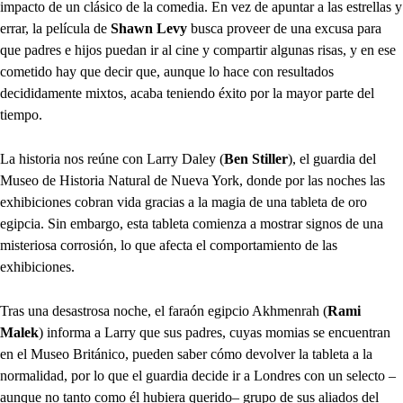
impacto de un clásico de la comedia. En vez de apuntar a las estrellas y
errar, la película de
Shawn Levy
busca proveer de una excusa para
que padres e hijos puedan ir al cine y compartir algunas risas, y en ese
cometido hay que decir que, aunque lo hace con resultados
decididamente mixtos, acaba teniendo éxito por la mayor parte del
tiempo.
La historia nos reúne con Larry Daley (
Ben Stiller
), el guardia del
Museo de Historia Natural de Nueva York, donde por las noches las
exhibiciones cobran vida gracias a la magia de una tableta de oro
egipcia. Sin embargo, esta tableta comienza a mostrar signos de una
misteriosa corrosión, lo que afecta el comportamiento de las
exhibiciones.
Tras una desastrosa noche, el faraón egipcio Akhmenrah (
Rami
Malek
) informa a Larry que sus padres, cuyas momias se encuentran
en el Museo Británico, pueden saber cómo devolver la tableta a la
normalidad, por lo que el guardia decide ir a Londres con un selecto –
aunque no tanto como él hubiera querido– grupo de sus aliados del