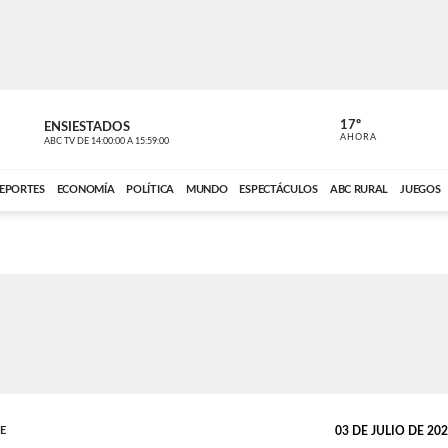
17º
ENSIESTADOS
PERIODÍST
AHORA
ABC TV
DE
14:00:00
A
15:59:00
ABC CARDINAL 
EPORTES
ECONOMÍA
POLÍTICA
MUNDO
ESPECTÁCULOS
ABC RURAL
JUEGOS
TE
03 DE JULIO DE 2023