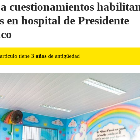
 a cuestionamientos habilita
s en hospital de Presidente
co
artículo tiene
3
año
s
de antigüedad