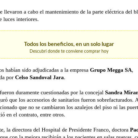
 llevaron a cabo el mantenimiento de la parte eléctrica del b
 luces interiores.
Todos los beneficios, en un solo lugar
Descubrí donde te conviene comprar hoy
os habían sido adjudicadas a la empresa
Grupo Megga SA
,
ada por
Celso Sandoval Jara
.
fueron duramente cuestionadas por la concejal
Sandra Mira
uró que los accesorios de sanitarios fueron sobrefacturados.
ionado que no se cambiaron los azulejos del piso ni las puer
ió en el contrato, entre otros.
te, la directora del Hospital de Presidente Franco, doctora
Pao
que con la mejora recibirán a los pacientes en salas nuevas, 