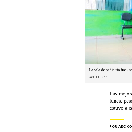
La sala de pediatría fue un
ABC COLOR
Las mejora
lunes, pes
estuvo a c
POR
ABC C