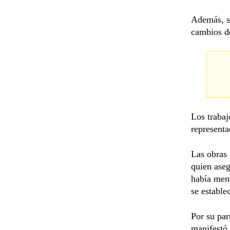
Además, se
cambios de
Los trabaj
represent
Las obras 
quien aseg
había menc
se establec
Por su par
manifestó 