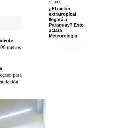
CLIMA
¿El ciclón 
extratropical 
llegará a 
Paraguay? Esto 
aclara 
Meteorología
idente
.706 metros
a
acceso para
stalación
.