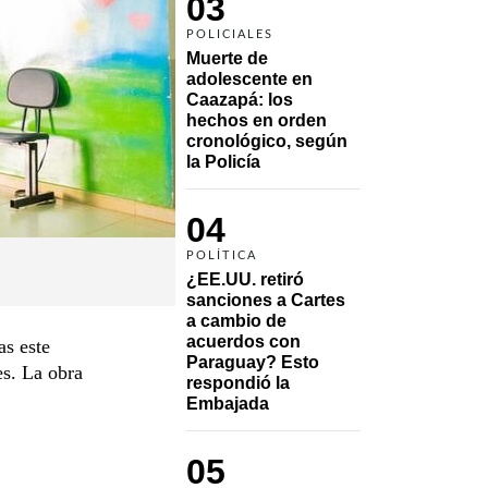
03
POLICIALES
Muerte de 
adolescente en 
Caazapá: los 
hechos en orden 
cronológico, según 
la Policía
04
POLÍTICA
¿EE.UU. retiró 
sanciones a Cartes 
a cambio de 
acuerdos con 
as este
Paraguay? Esto 
es. La obra
respondió la 
Embajada
05