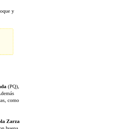
loque y
nda
(PQ),
 Además
tas, como
la Zarza
con buena