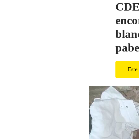
CDE:
enco
blan
pabe
Este 