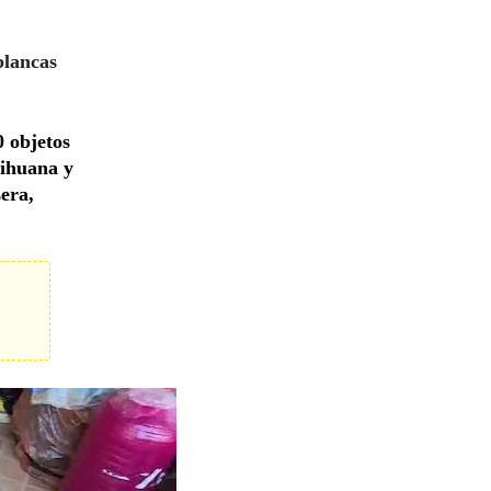
blancas
0 objetos
rihuana y
sera,