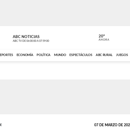
20º
ABC NOTICIAS
LA PRIMER
AHORA
ABC TV
DE
06:00:00
A
07:59:00
ABC CARDINAL 
EPORTES
ECONOMÍA
POLÍTICA
MUNDO
ESPECTÁCULOS
ABC RURAL
JUEGOS
TE
07 DE MARZO DE 2025