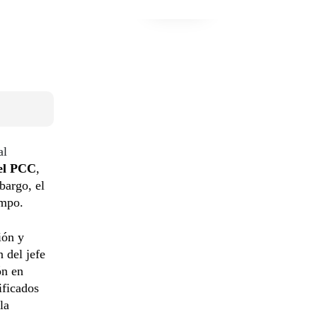
al
el PCC
,
bargo, el
empo.
ión y
 del jefe
ón en
ificados
la