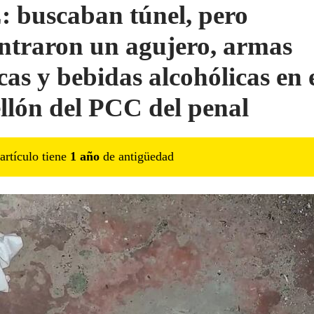
 buscaban túnel, pero
ntraron un agujero, armas
cas y bebidas alcohólicas en 
llón del PCC del penal
artículo tiene
1
año
de antigüedad