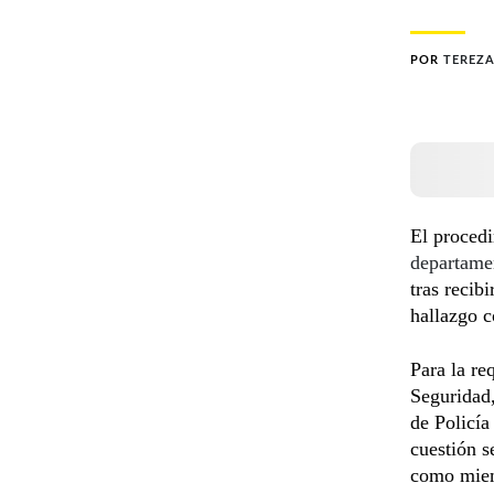
POR
TEREZA
El procedi
departame
tras recib
hallazgo c
Para la re
Seguridad,
de Policía
cuestión s
como miemb