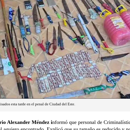
isados esta tarde en el penal de Ciudad del Este.
rio Alexander Méndez i
nformó que personal de Criminalísti
el agujero encontrado. Explicó que su tamaño es reducido y n