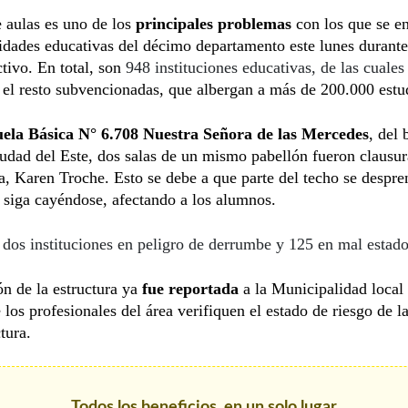
e aulas es uno de los
principales problemas
con los que se e
dades educativas del décimo departamento este lunes durante 
ctivo. En total, son
948 instituciones educativas, de las cuale
el resto subvencionadas, que albergan a más de 200.000 estu
ela Básica N° 6.708 Nuestra Señora de las Mercedes
, del 
udad del Este, dos salas de un mismo pabellón fueron clausu
ra, Karen Troche. Esto se debe a que parte del techo se despre
siga cayéndose, afectando a los alumnos.
 dos instituciones en peligro de derrumbe y 125 en mal estad
ón de la estructura ya
fue reportada
a la Municipalidad local 
 los profesionales del área verifiquen el estado de riesgo de l
tura.
Todos los beneficios, en un solo lugar