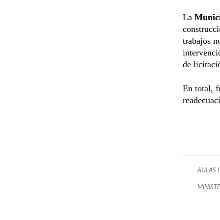
La
Munici
construcci
trabajos n
intervenci
de licitaci
En total, 
readecuac
AULAS 
MINIST