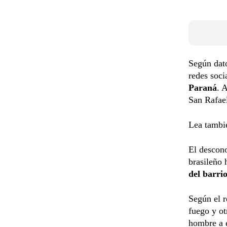
Según dato
redes soci
Paraná
. 
San Rafae
Lea tambi
El descono
brasileño 
del barri
Según el r
fuego y ot
hombre a e