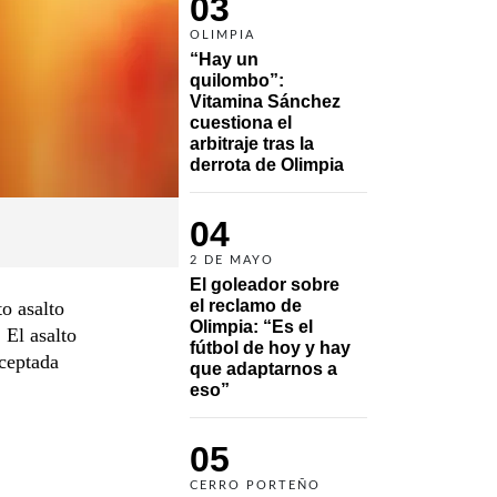
03
OLIMPIA
“Hay un 
quilombo”: 
Vitamina Sánchez 
cuestiona el 
arbitraje tras la 
derrota de Olimpia
04
2 DE MAYO
El goleador sobre 
el reclamo de 
o asalto
Olimpia: “Es el 
 El asalto
fútbol de hoy y hay 
rceptada
que adaptarnos a 
eso”
05
CERRO PORTEÑO