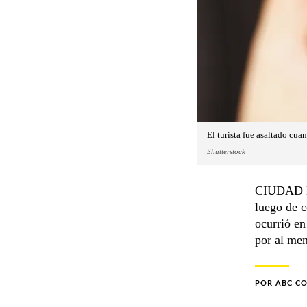
El turista fue asaltado cua
Shutterstock
CIUDAD DE
luego de c
ocurrió en
por al men
POR
ABC C