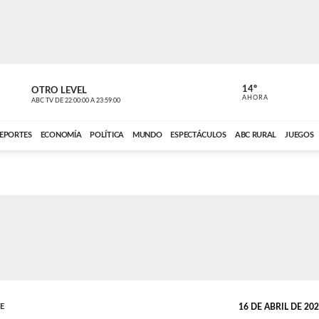
14º
OTRO LEVEL
MÚSICA PA
AHORA
ABC TV
DE
22:00:00
A
23:59:00
ABC CARDINAL 
EPORTES
ECONOMÍA
POLÍTICA
MUNDO
ESPECTÁCULOS
ABC RURAL
JUEGOS
TE
16 DE ABRIL DE 2026