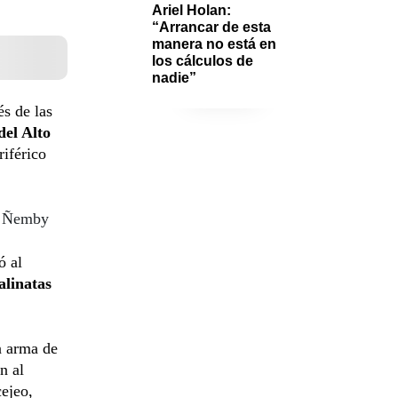
Ariel Holan: 
“Arrancar de esta 
manera no está en 
los cálculos de 
nadie”
s de las
del Alto
riférico
en Ñemby
ó al
alinatas
n arma de
n al
cejeo,