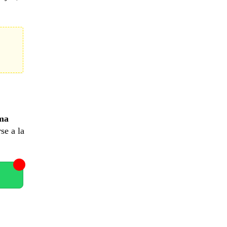
ma
se a la