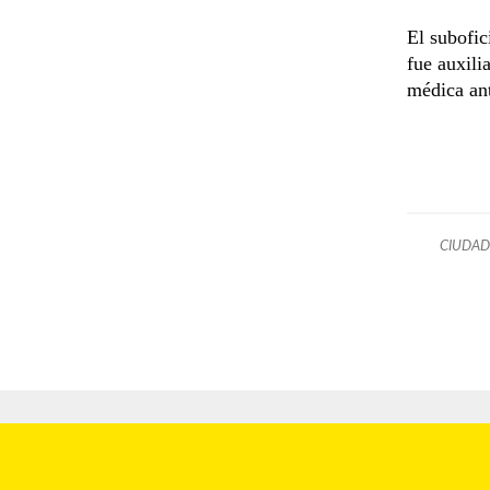
El subofic
fue auxili
médica ant
CIUDAD