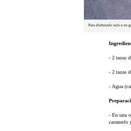
Para disfrutarlo solo o en g
Ingredien
- 2 tazas 
- 2 tazas 
- Agua (ca
Preparac
- En una o
caramelo y