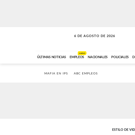
6 DE AGOSTO DE 2026
A DE LA TARDE
ABC FM
12:00 A 14:59
NUEVO
ÚLTIMAS NOTICIAS
EMPLEOS
NACIONALES
POLICIALES
D
MAFIA EN IPS
ABC EMPLEOS
ESTILO DE VI