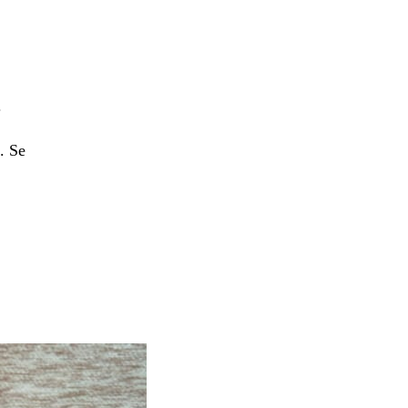
.
. Se