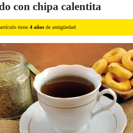
do con chipa calentita
artículo tiene
4
año
s
de antigüedad