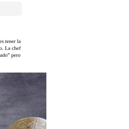
s tener la
o. La chef
mado” pero