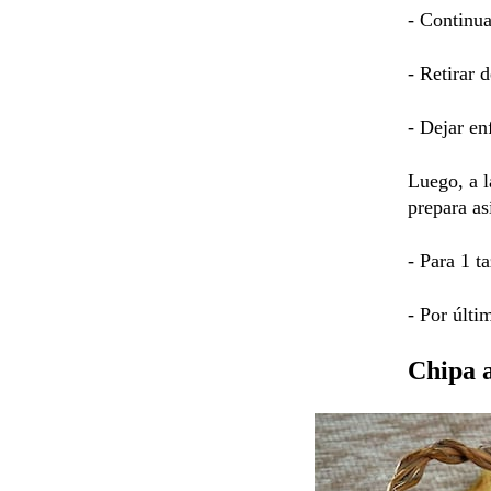
- Continua
- Retirar 
- Dejar en
Luego, a l
prepara as
- Para 1 t
- Por últi
Chipa 