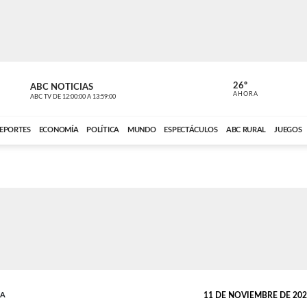
26º
ABC NOTICIAS
CARDINAL 
AHORA
ABC TV
DE
12:00:00
A
13:59:00
ABC CARDINAL 
EPORTES
ECONOMÍA
POLÍTICA
MUNDO
ESPECTÁCULOS
ABC RURAL
JUEGOS
DA
11 DE NOVIEMBRE DE 2021