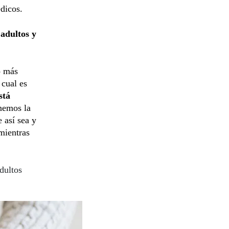
édicos.
adultos y
o más
 cual es
stá
enemos la
 así sea y
mientras
dultos