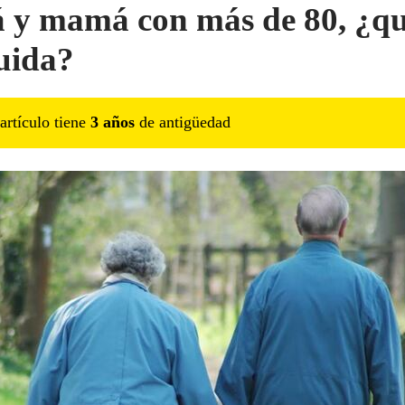
 y mamá con más de 80, ¿qu
cuida?
artículo tiene
3
año
s
de antigüedad