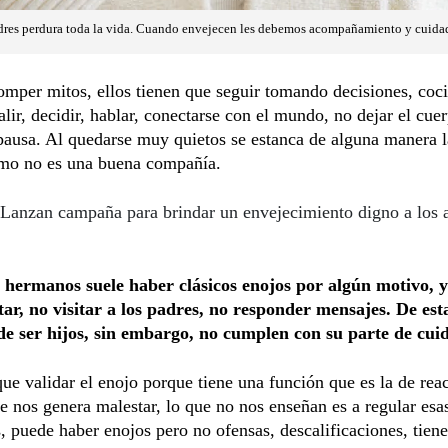
padres perdura toda la vida. Cuando envejecen les debemos acompañamiento y cuida
mper mitos, ellos tienen que seguir tomando decisiones, cocin
alir, decidir, hablar, conectarse con el mundo, no dejar el cuer
ausa. Al quedarse muy quietos se estanca de alguna manera la
smo no es una buena compañía.
Lanzan campaña para brindar un envejecimiento digno a los 
s hermanos suele haber clásicos enojos por algún motivo, y
tar, no visitar a los padres, no responder mensajes. De es
de ser hijos, sin embargo, no cumplen con su parte de cui
e validar el enojo porque tiene una función que es la de re
e nos genera malestar, lo que no nos enseñan es a regular esa
 puede haber enojos pero no ofensas, descalificaciones, tien