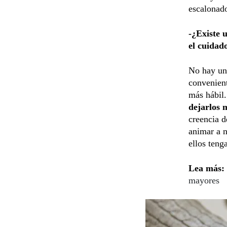
escalonado
-¿Existe 
el cuidad
No hay una
convenient
más hábil
dejarlos 
creencia d
animar a n
ellos teng
Lea más:
mayores