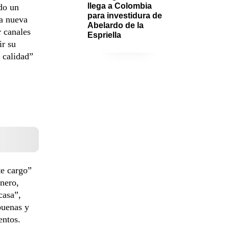
llega a Colombia 
do un
para investidura de 
la nueva
Abelardo de la 
r canales
Espriella
ir su
n calidad”
te cargo”
nero,
casa”,
buenas y
entos.