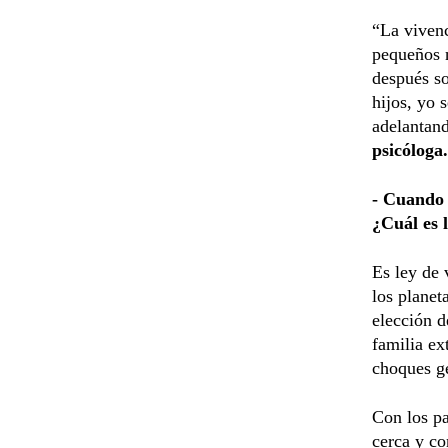
“La viven
pequeños n
después so
hijos, yo 
adelantand
psicóloga.
- Cuando 
¿Cuál es 
Es ley de 
los planet
elección d
familia ex
choques g
Con los pa
cerca y co