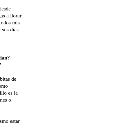
 desde
s a llorar
 todos mis
 sus días
edan?
?
bitas de
como
illo es la
ones o
ismo estar