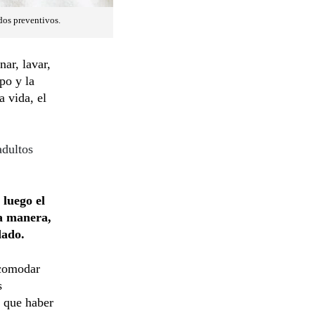
dos preventivos.
ar, lavar,
po y la
 vida, el
adultos
 luego el
ta manera,
dado.
acomodar
s
e que haber