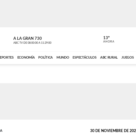
13º
A LA GRAN 730
A LA GRAN 
AHORA
ABC TV
DE
08:00:00
A
11:29:00
ABC CARDINAL 
EPORTES
ECONOMÍA
POLÍTICA
MUNDO
ESPECTÁCULOS
ABC RURAL
JUEGOS
DA
30 DE NOVIEMBRE DE 2022