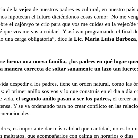
cia de la
vejez
de nuestros padres es cultural, en nuestro país
os hipotecan el futuro diciéndonos cosas como: ‘No me venga
bre el cajón/yo te crío para que vos me cuides en la vejez/de
sé que vos me vas a cuidar’. Y así van programando el final de
o una carga obligatoria”, dice la
Lic. María Luisa Barboza,
se forma una nueva familia, ¿los padres en qué lugar qu
la manera correcta de soltar sanamente un lazo tan fuerte
vida despedir a los padres, tiene un orden natural, como las ór
as: el primer anillo sos vos y lo que construís en el día a día 
e vida,
el segundo anillo pasan a ser los padres,
el tercer an
tensa. Y se va ordenando para no crear conflicto en las relaci
eneracionales.
dres, es importante dar más calidad que cantidad, no es lo m
n maltratos, que acompañarlos con calma en horarios o días