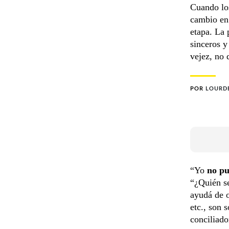
Cuando los
cambio en 
etapa. La 
sinceros y
vejez, no 
POR
LOURDE
“Yo
no pu
“¿Quién s
ayudá de o
etc., son 
conciliado