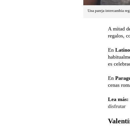
Una pareja intercambia reg
A mitad de
regalos, c
En
Latin
habitualm
es celebra
En
Parag
cenas romá
Lea más:
disfrutar
Valentí