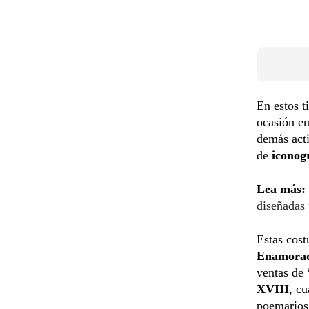
En estos t
ocasión en
demás acti
de
iconog
Lea más:
diseñadas 
Estas cos
Enamora
ventas de 
XVIII
, c
poemarios