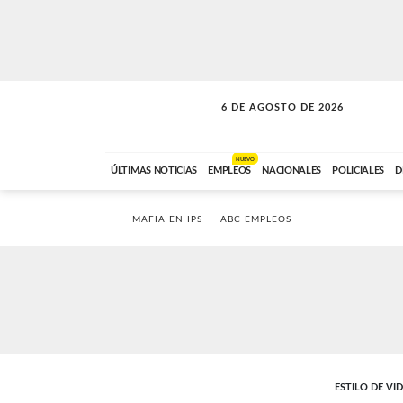
6 DE AGOSTO DE 2026
SOLO MÚSICA
ABC FM
00:00 A 05:59
NUEVO
ÚLTIMAS NOTICIAS
EMPLEOS
NACIONALES
POLICIALES
D
MAFIA EN IPS
ABC EMPLEOS
ESTILO DE VI