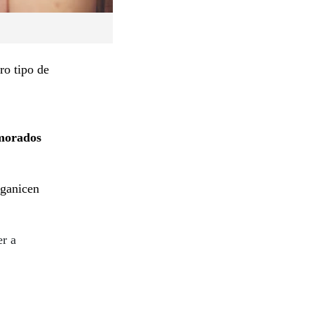
ro tipo de
amorados
rganicen
er a