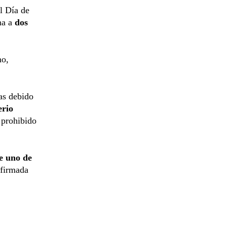
l Día de
na a
dos
no,
as debido
rio
 prohibido
de uno de
 firmada