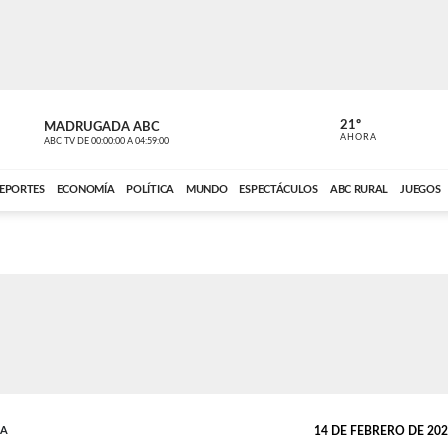
21º
MADRUGADA ABC
MADRUGAD
AHORA
ABC TV
DE
00:00:00
A
04:59:00
ABC CARDINAL 
EPORTES
ECONOMÍA
POLÍTICA
MUNDO
ESPECTÁCULOS
ABC RURAL
JUEGOS
DA
14 DE FEBRERO DE 2025