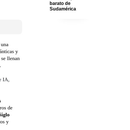
barato de 
Sudamérica
 una
ánticas y
 se llenan
.
r IA,
s
ros de
Siglo
os y