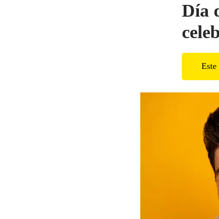
Día 
cele
Este 