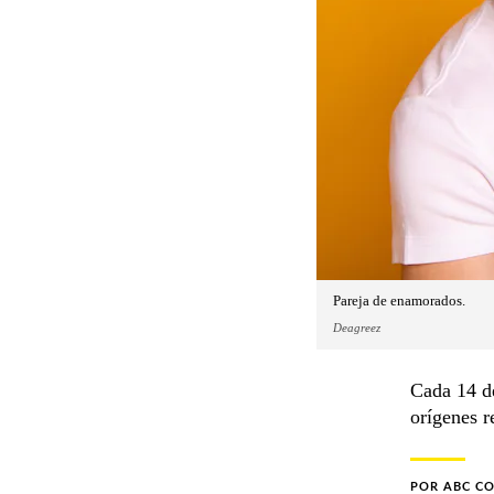
Pareja de enamorados.
Deagreez
Cada 14 de
orígenes r
POR
ABC C