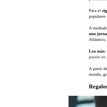
Para el
si
populares
A mediados
una jorna
Atlántico,
Lea más:
pasión en 
A partir d
mundo, gra
Regalos