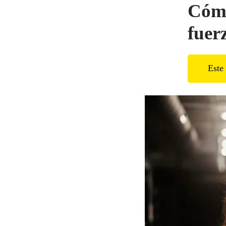
Cómo
fuer
Este 