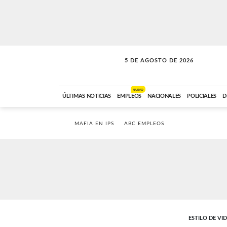
5 DE AGOSTO DE 2026
SOLO MÚSICA
ABC FM
18:00 A 23:59
NUEVO
ÚLTIMAS NOTICIAS
EMPLEOS
NACIONALES
POLICIALES
D
MAFIA EN IPS
ABC EMPLEOS
ESTILO DE VI