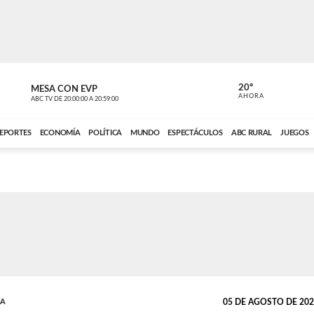
20º
MESA CON EVP
EL OBSERV
AHORA
ABC TV
DE
20:00:00
A
20:59:00
ABC CARDINAL 
EPORTES
ECONOMÍA
POLÍTICA
MUNDO
ESPECTÁCULOS
ABC RURAL
JUEGOS
DA
05 DE AGOSTO DE 2025