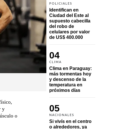
POLICIALES
Identifican en 
Ciudad del Este al 
supuesto cabecilla 
del robo de 
celulares por valor 
de US$ 400.000
04
CLIMA
Clima en Paraguay: 
más tormentas hoy 
y descenso de la 
temperatura en 
próximos días
ísico,
05
r y
músculo o
NACIONALES
Si vivís en el centro 
o alrededores, ya 