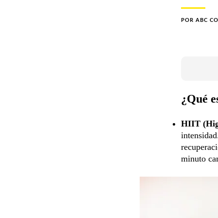
POR
ABC C
¿Qué e
HIIT (Hig
intensidad
recuperaci
minuto ca