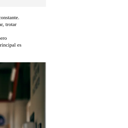
constante.
, trotar
pero
rincipal es