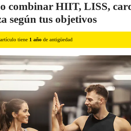
 combinar HIIT, LISS, card
za según tus objetivos
artículo tiene
1
año
de antigüedad