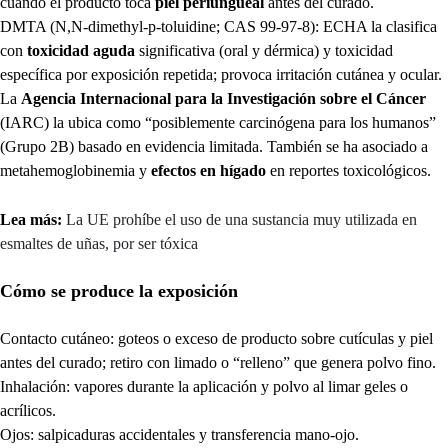
cuando el producto toca
piel periungueal
antes del curado.
DMTA (N,N-dimethyl-p-toluidine; CAS 99-97-8): ECHA la clasifica
con
toxicidad aguda
significativa (oral y dérmica) y toxicidad
específica por exposición repetida; provoca irritación cutánea y ocular.
La
Agencia Internacional para la Investigación sobre el Cáncer
(IARC) la ubica como “posiblemente carcinógena para los humanos”
(Grupo 2B) basado en evidencia limitada. También se ha asociado a
metahemoglobinemia y
efectos en hígado
en reportes toxicológicos.
Lea más:
La UE prohíbe el uso de una sustancia muy utilizada en
esmaltes de uñas, por ser tóxica
Cómo se produce la exposición
Contacto cutáneo: goteos o exceso de producto sobre cutículas y piel
antes del curado; retiro con limado o “relleno” que genera polvo fino.
Inhalación: vapores durante la aplicación y polvo al limar geles o
acrílicos.
Ojos: salpicaduras accidentales y transferencia mano-ojo.