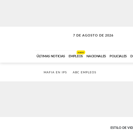
7 DE AGOSTO DE 2026
LA INCONDICIONAL
ABC FM
06:00 A 08:59
NUEVO
ÚLTIMAS NOTICIAS
EMPLEOS
NACIONALES
POLICIALES
D
MAFIA EN IPS
ABC EMPLEOS
ESTILO DE VI