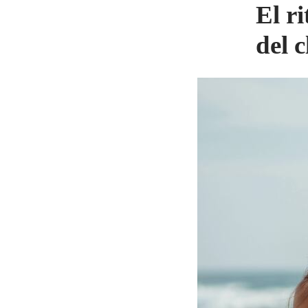
El r
del c