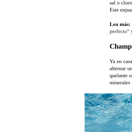
sal o clor
Este enjua
Lea más:
perfecto” 
Champú
Ya en casa
alternar u
quelante u
minerales 