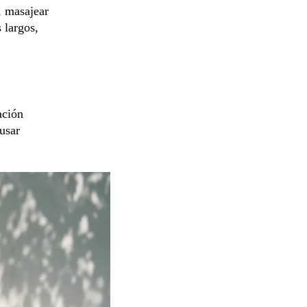
, masajear
 largos,
ación
usar