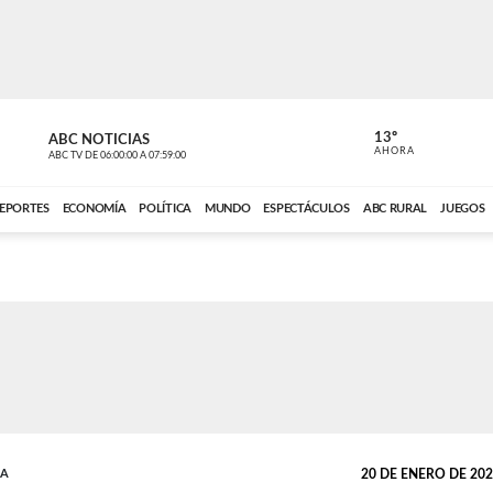
13º
ABC NOTICIAS
LA PRIMER
AHORA
ABC TV
DE
06:00:00
A
07:59:00
ABC CARDINAL 
EPORTES
ECONOMÍA
POLÍTICA
MUNDO
ESPECTÁCULOS
ABC RURAL
JUEGOS
DA
20 DE ENERO DE 2026