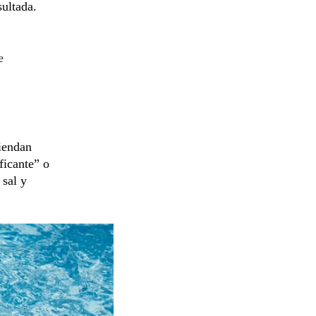
ultada.
e
miendan
ificante” o
 sal y