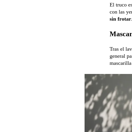
El truco e
con las ye
sin frotar
Mascari
Tras el la
general pa
mascarilla