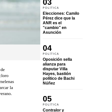
03
POLÍTICA
Elecciones: Camilo 
Pérez dice que la 
ANR es el 
“cambio” en 
Asunción 
04
POLÍTICA
Oposición sella 
alianza para 
disputar Villa 
 de
Hayes, bastión 
cloro
político de Bachi 
n melenas
Núñez
arcar la
verano.
05
POLÍTICA
Contralor y 