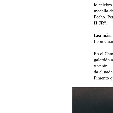
lo celebr
medalla d
Pecho. Pe
II JR
”.
Lea más:
León Guar
En el Cam
galardón 
y verán...
da al nad
Pimento qu