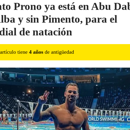
to Prono ya está en Abu Dab
Alba y sin Pimento, para el
ial de natación
artículo tiene
4
año
s
de antigüedad