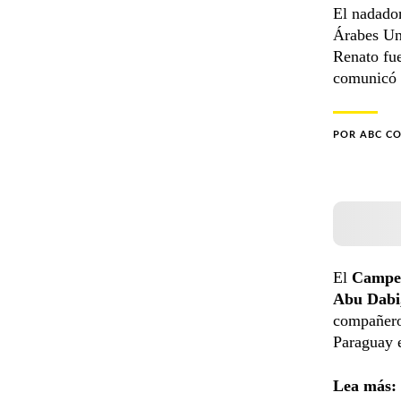
El nadado
Árabes Un
Renato fue
comunicó n
POR
ABC C
El
Campeo
Abu Dabi
compañer
Paraguay e
Lea más: