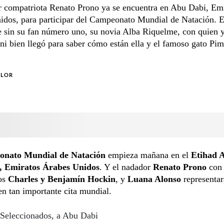
r compatriota Renato Prono ya se encuentra en Abu Dabi, Em
idos, para participar del Campeonato Mundial de Natación. E
 sin su fan número uno, su novia Alba Riquelme, con quien y
i bien llegó para saber cómo están ella y el famoso gato Pim
OLOR
nato Mundial de Natación
empieza mañana en el
Etihad 
, Emiratos Árabes Unidos
. Y el nadador
Renato Prono
con 
os
Charles y Benjamín Hockin
, y
Luana Alonso
representar
n tan importante cita mundial.
Seleccionados, a Abu Dabi