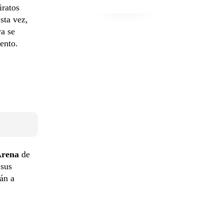
iratos
sta vez,
a se
ento.
Arena
de
sus
án a