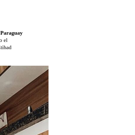
¡
Paraguay
o el
Etihad