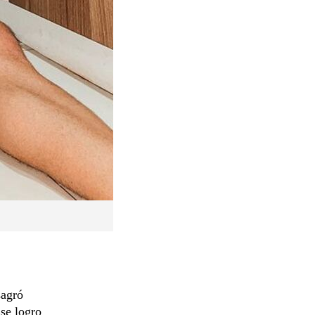
sagró
se logro