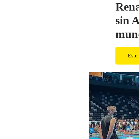
Rena
sin 
mund
Este 