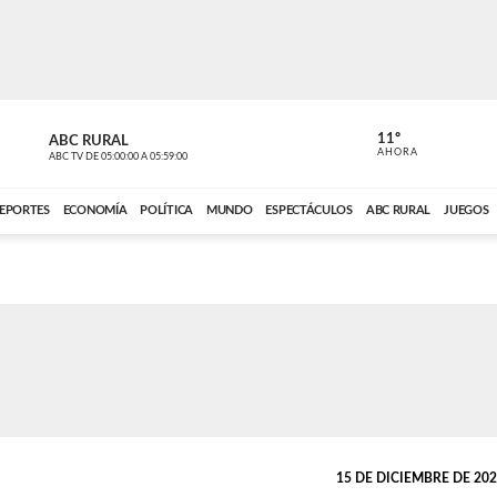
11º
ABC RURAL
CONTACTO
AHORA
ABC TV
DE
05:00:00
A
05:59:00
ABC CARDINAL 
EPORTES
ECONOMÍA
POLÍTICA
MUNDO
ESPECTÁCULOS
ABC RURAL
JUEGOS
15 DE DICIEMBRE DE 2021