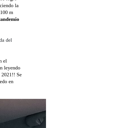
ciendo la
 100 m
Pandemio
da del
n el
an leyendo
 2021!! Se
uedo en