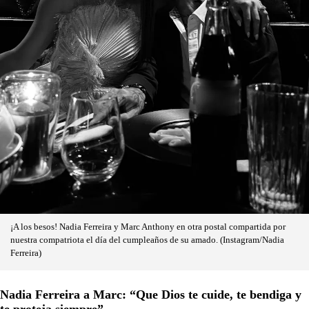
¡A los besos! Nadia Ferreira y Marc Anthony en otra postal compartida por
nuestra compatriota el día del cumpleaños de su amado. (Instagram/Nadia
Ferreira)
Nadia Ferreira a Marc: “Que Dios te cuide, te bendiga y