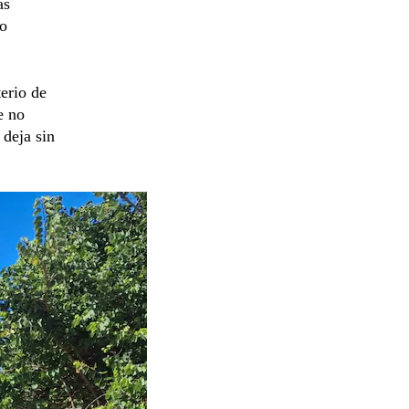
as
no
erio de
e no
 deja sin