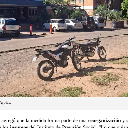
 Ayolas.
 agregó que la medida forma parte de una
reorganización
y
e los
insumos
del Instituto de Previsión Social. “Lo que quisi