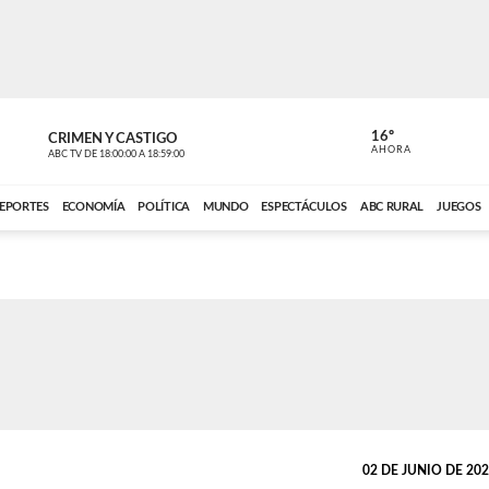
16º
CRIMEN Y CASTIGO
NOTICIERO
AHORA
ABC TV
DE
18:00:00
A
18:59:00
ABC CARDINAL 
EPORTES
ECONOMÍA
POLÍTICA
MUNDO
ESPECTÁCULOS
ABC RURAL
JUEGOS
02 DE JUNIO DE 2026