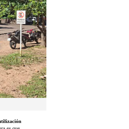
utilización
era es que