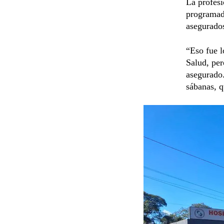
La profesi
programada
asegurado
“Eso fue l
Salud, per
asegurado.
sábanas, q