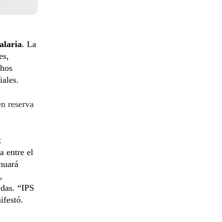
alaria
. La
es,
hos
iales.
n reserva
t
 entre el
inuará
,
adas. “IPS
ifestó.