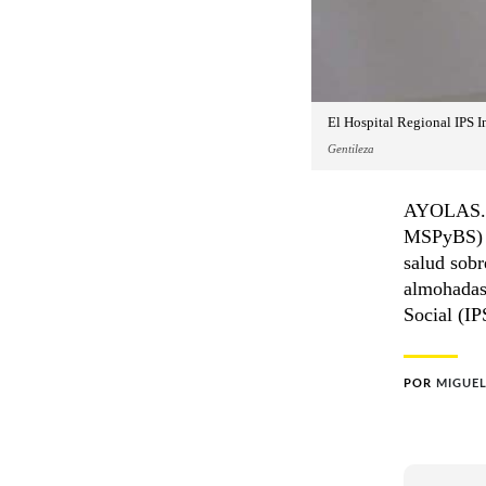
El Hospital Regional IPS I
Gentileza
AYOLAS. A
MSPyBS) in
salud sobr
almohadas 
Social (IP
POR
MIGUEL