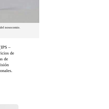
o del nosocomio.
(IPS –
icios de
as de
isión
ionales.