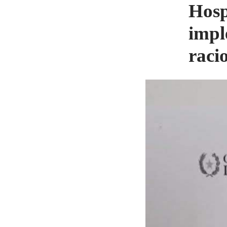
Hosp
impl
raci