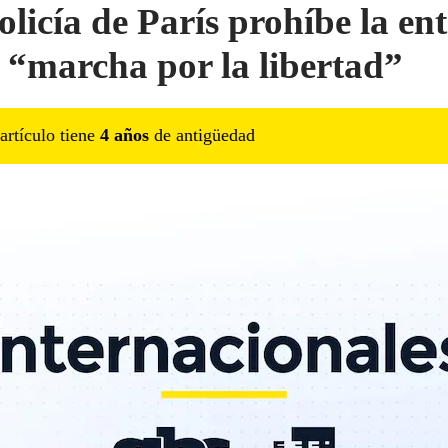
olicía de París prohíbe la en
a “marcha por la libertad”
artículo tiene
4
año
s
de antigüedad