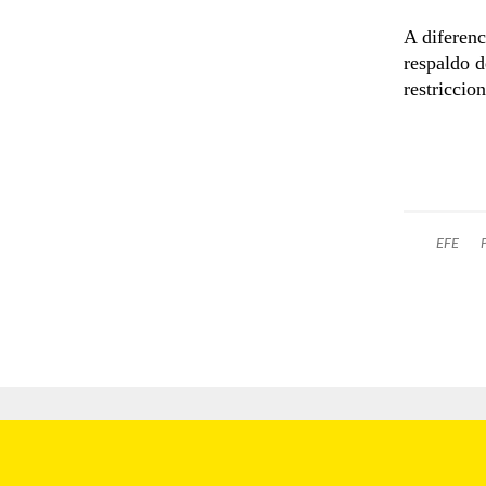
A diferenc
respaldo d
restriccio
EFE