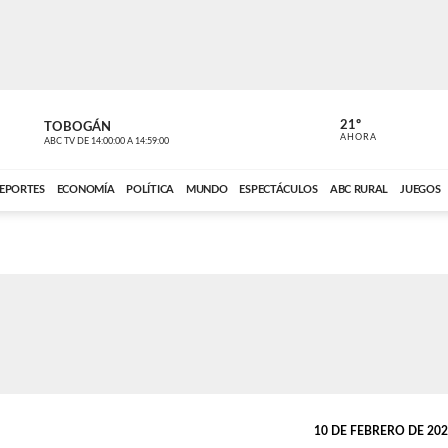
21º
TOBOGÁN
POLIDEPOR
AHORA
ABC TV
DE
14:00:00
A
14:59:00
ABC CARDINAL 
EPORTES
ECONOMÍA
POLÍTICA
MUNDO
ESPECTÁCULOS
ABC RURAL
JUEGOS
10 DE FEBRERO DE 2022