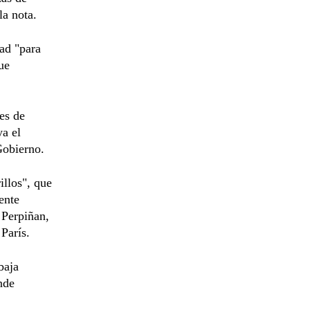
la nota.
ad "para
ue
es de
ya el
Gobierno.
illos", que
ente
Perpiñan,
París.
baja
nde