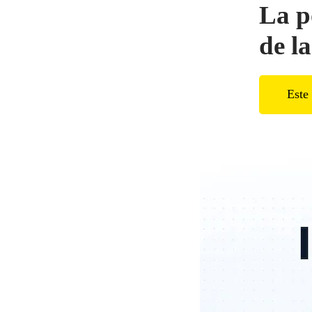
La p
de l
Este 