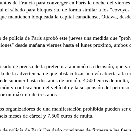
puntos de Francia para converger en París la noche del viernes
tal el sábado para bloquearla, de forma similar a los “covoyes 
 que mantienen bloqueada la capital canadiense, Ottawa, desd
o de policía de París aprobó este jueves una medida que "proh
iones" desde mañana viernes hasta el lunes próximo, ambos 
ado de prensa de la prefectura anunció esa decisión, que va
 de la advertencia de que obstaculizar una vía abierta a la c
ede suponer hasta dos años de prisión, 4.500 euros de multa, 
ción y confiscación del vehículo y la suspensión del permiso
por un máximo de tres años.
s organizadores de una manifestación prohibida pueden ser c
seis meses de cárcel y 7.500 euros de multa.
o de policía de París "ha dado consignas de firmeza a las fuer