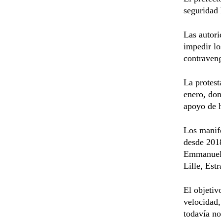
seguridad 
Las autori
impedir lo
contraveng
La protest
enero, don
apoyo de h
Los manife
desde 2018
Emmanuel 
Lille, Est
El objetiv
velocidad,
todavía no