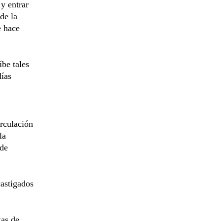
 y entrar
de la
e hace
íbe tales
días
irculación
la
 de
astigados
zas de