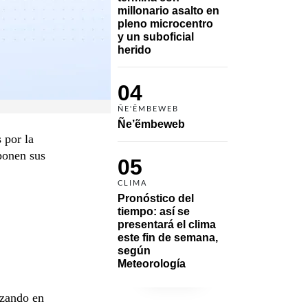
millonario asalto en 
pleno microcentro 
y un suboficial 
herido
04
ÑE'ẼMBEWEB
Ñe’ẽmbeweb
 por la
xponen sus
05
CLIMA
Pronóstico del 
tiempo: así se 
presentará el clima 
este fin de semana, 
según 
Meteorología
izando en