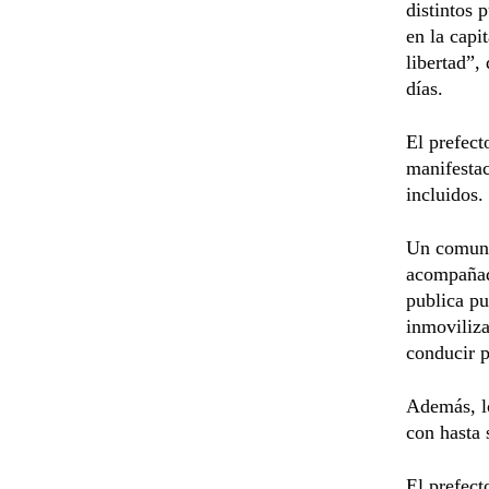
distintos 
en la capi
libertad”,
días.
El prefect
manifestac
incluidos.
Un comunic
acompañada
publica pu
inmoviliza
conducir 
Además, lo
con hasta 
El prefect