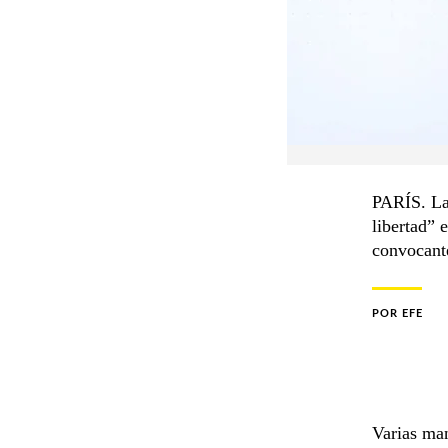
PARÍS. La 
libertad” 
convocante
POR
EFE
Varias man