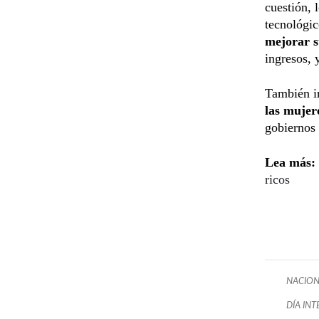
cuestión, 
tecnológi
mejorar s
ingresos, 
También in
las mujere
gobiernos 
Lea más:
ricos
NACION
DÍA IN