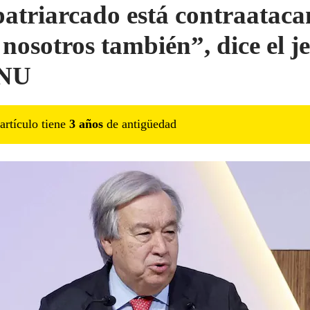
patriarcado está contraataca
 nosotros también”, dice el je
ONU
artículo tiene
3
año
s
de antigüedad