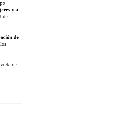
mpo
eres y a
l de
pación de
 los
ayuda de