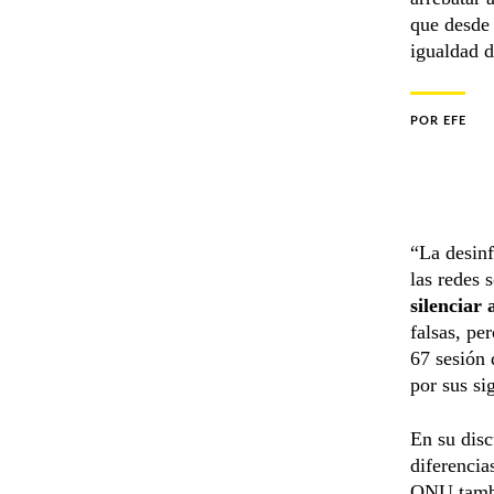
que desde
igualdad d
POR
EFE
“La desinf
las redes s
silenciar 
falsas, pe
67 sesión 
por sus si
En su disc
diferencia
ONU tambi