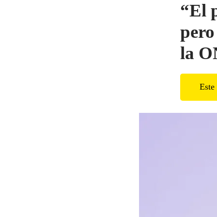
“El 
pero
la 
Este 