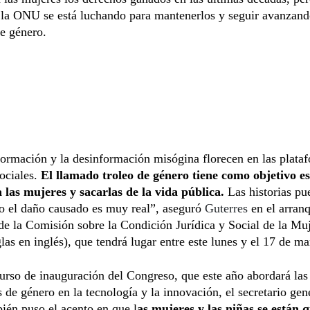
 la ONU se está luchando para mantenerlos y seguir avanzand
e género.
ormación y la desinformación misógina florecen en las plata
ociales.
El llamado troleo de género tiene como objetivo es
a las mujeres y sacarlas de la vida pública.
Las historias pu
ro el daño causado es muy real”, aseguró
Guterres
en el arranq
de la Comisión sobre la Condición Jurídica y Social de la M
glas en inglés), que tendrá lugar entre este lunes y el 17 de ma
urso de inauguración del Congreso, que este año abordará las
s de género en la tecnología y la innovación, el secretario gen
én puso el acento en que l
as mujeres y las niñas se están