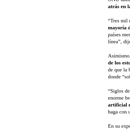
atrás en l
“Tres mil 
mayoría d
países men
línea”, dij
Asimismo, 
de los est
de que la 
donde “sol
“Siglos de
enorme bre
artificia
haga con u
En su expo