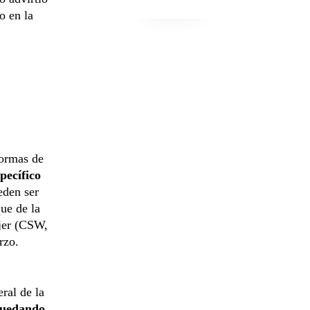
o en la
formas de
pecífico
eden ser
ue de la
ujer (CSW,
rzo.
eral de la
 quedando