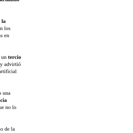
 la
n los
as en
 un
tercio
 y advirtió
tificial
o una
ncia
e no lo
o de la