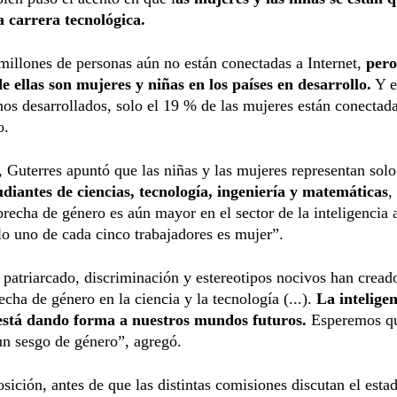
a carrera tecnológica.
millones de personas aún no están conectadas a Internet,
pero
e ellas son mujeres y niñas en los países en desarrollo.
Y e
os desarrollados, solo el 19 % de las mujeres están conectad
o.
Guterres apuntó que las niñas y las mujeres representan solo
udiantes de ciencias, tecnología, ingeniería y matemáticas
,
brecha de género es aún mayor en el sector de la inteligencia ar
o uno de cada cinco trabajadores es mujer”.
 patriarcado, discriminación y estereotipos nocivos han cread
cha de género en la ciencia y la tecnología (...).
La intelige
l está dando forma a nuestros mundos futuros.
Esperemos qu
n sesgo de género”, agregó.
sición, antes de que las distintas comisiones discutan el estad