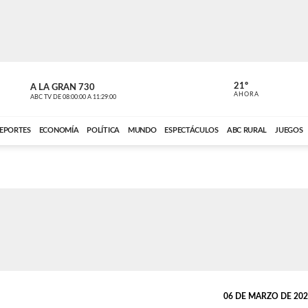
21º
A LA GRAN 730
A LA GRAN 
AHORA
ABC TV
DE
08:00:00
A
11:29:00
ABC CARDINAL 
EPORTES
ECONOMÍA
POLÍTICA
MUNDO
ESPECTÁCULOS
ABC RURAL
JUEGOS
06 DE MARZO DE 2023