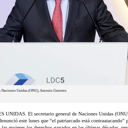
as Naciones Unidas (ONU), Antonio Guterres.
UNIDAS. El secretario general de Naciones Unidas (ONU)
denunció este lunes que “el patriarcado está contraatacando” 
a las mujeres los derechos ganados en las últimas décadas, per