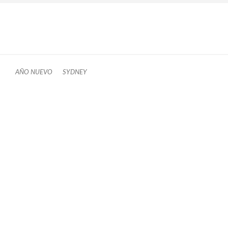
AND NEW ZEALAND OUT
AÑO NUEVO
SYDNEY