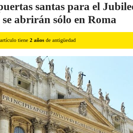
puertas santas para el Jubile
 se abrirán sólo en Roma
artículo tiene
2
año
s
de antigüedad