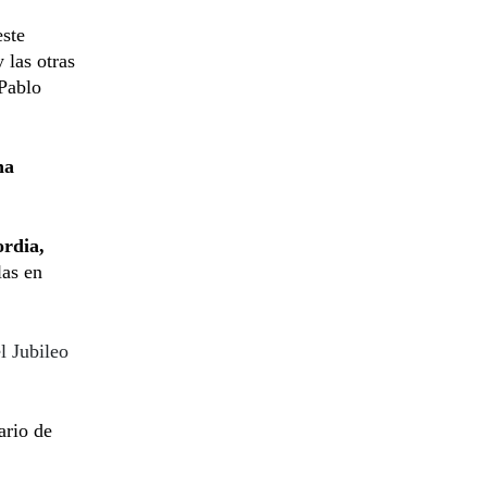
este
 las otras
 Pablo
na
ordia,
las en
l Jubileo
ario de