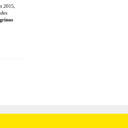
en 2015,
ndes
grinos