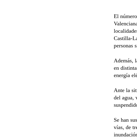
El número 
Valenciana
localidade
Castilla-
personas s
Además, l
en distint
energía elé
Ante la si
del agua, 
suspendido
Se han sus
vías, de t
inundación