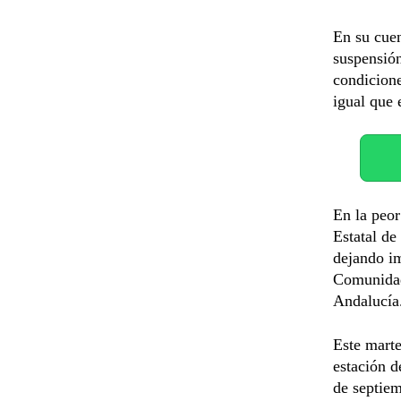
En su cuen
suspensión
condicione
igual que 
En la peor
Estatal de
dejando im
Comunidad
Andalucía
Este marte
estación d
de septie