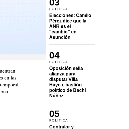
03
POLÍTICA
Elecciones: Camilo 
Pérez dice que la 
ANR es el 
“cambio” en 
Asunción 
04
POLÍTICA
Oposición sella 
uentran
alianza para 
s en las
disputar Villa 
 temporal
Hayes, bastión 
político de Bachi 
lona.
Núñez
05
POLÍTICA
Contralor y 