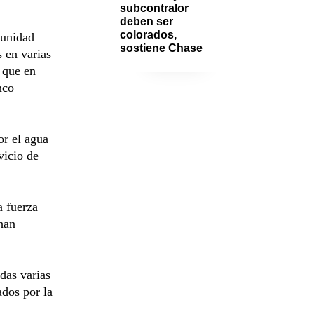
subcontralor 
deben ser 
colorados, 
munidad
sostiene Chase
 en varias
 que en
nco
or el agua
vicio de
a fuerza
 han
adas varias
ados por la