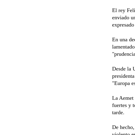
El rey Fel
enviado un
expresado 
En una dec
lamentado 
"prudencia
Desde la U
president
"Europa es
La Aemet h
fuertes y 
tarde.
De hecho, 
violento e