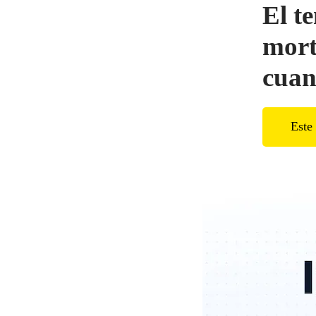
El t
mort
cuan
Este 