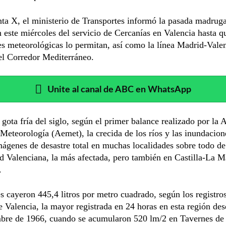
ta X, el ministerio de Transportes informó la pasada madruga
 este miércoles del servicio de Cercanías en Valencia hasta q
s meteorológicas lo permitan, así como la línea Madrid-Valen
el Corredor Mediterráneo.
Unite al canal de ABC en WhatsApp
 gota fría del siglo, según el primer balance realizado por la 
 Meteorología (Aemet), la crecida de los ríos y las inundacion
ágenes de desastre total en muchas localidades sobre todo de
 Valenciana, la más afectada, pero también en Castilla-La 
.
s cayeron 445,4 litros por metro cuadrado, según los registros
e Valencia, la mayor registrada en 24 horas en esta región des
mbre de 1966, cuando se acumularon 520 lm/2 en Tavernes de 