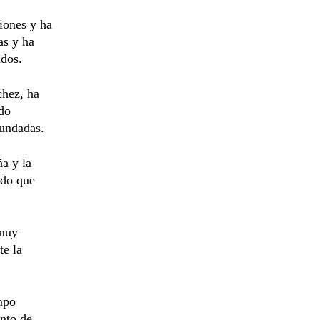
iones y ha
as y ha
ados.
chez, ha
do
nundadas.
a y la
ado que
 muy
te la
mpo
ento de