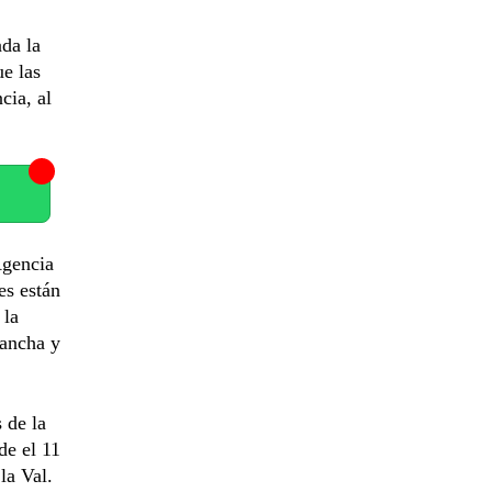
da la
ue las
cia, al
Agencia
es están
 la
Mancha y
 de la
de el 11
la Val.