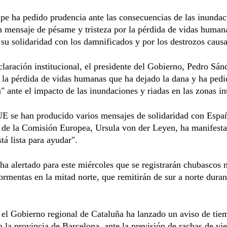
ipe ha pedido prudencia ante las consecuencias de las inundac
 mensaje de pésame y tristeza por la pérdida de vidas human
su solidaridad con los damnificados y por los destrozos caus
laración institucional, el presidente del Gobierno, Pedro Sán
la pérdida de vidas humanas que ha dejado la dana y ha pedi
" ante el impacto de las inundaciones y riadas en las zonas i
E se han producido varios mensajes de solidaridad con Españ
a de la Comisión Europea, Ursula von der Leyen, ha manifest
tá lista para ayudar".
a alertado para este miércoles que se registrarán chubascos
tormentas en la mitad norte, que remitirán de sur a norte duran
el Gobierno regional de Cataluña ha lanzado un aviso de tie
n la provincia de Barcelona, ante la previsión de rachas de vi