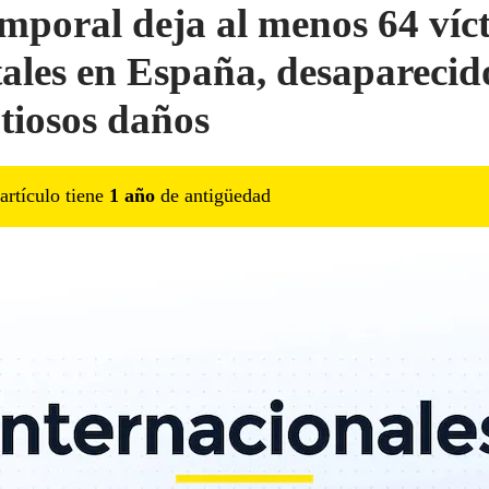
emporal deja al menos 64 víc
ales en España, desaparecid
tiosos daños
artículo tiene
1
año
de antigüedad