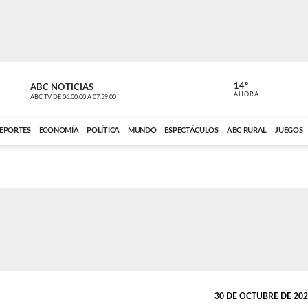
14º
ABC NOTICIAS
LA PRIMER
AHORA
ABC TV
DE
06:00:00
A
07:59:00
ABC CARDINAL 
EPORTES
ECONOMÍA
POLÍTICA
MUNDO
ESPECTÁCULOS
ABC RURAL
JUEGOS
30 DE OCTUBRE DE 2024