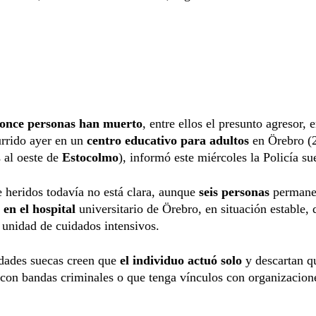
once personas han muerto
, entre ellos el presunto agresor, 
urrido ayer en un
centro educativo para adultos
en Örebro (
 al oeste de
Estocolmo
), informó este miércoles la Policía su
e heridos todavía no está clara, aunque
seis personas
permane
s
en el hospital
universitario de Örebro, en situación estable, 
a unidad de cuidados intensivos.
idades suecas creen que
el individuo actuó solo
y descartan q
con bandas criminales o que tenga vínculos con organizacion
.