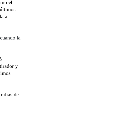
como
el
 últimos
da a
 cuando la
ó
tirador y
timos
milias de