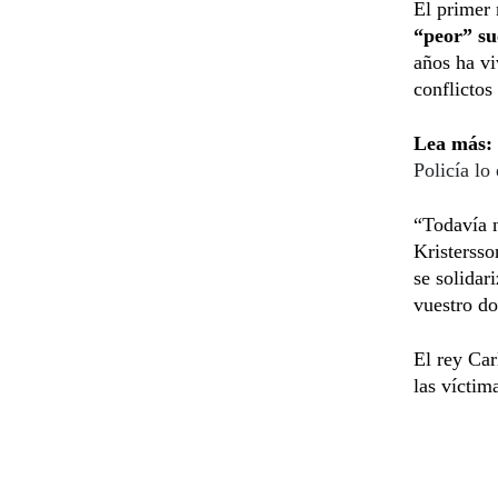
El primer 
“peor” suc
años ha vi
conflictos
Lea más:
Policía lo
“Todavía n
Kristersso
se solidar
vuestro do
El rey Car
las víctim