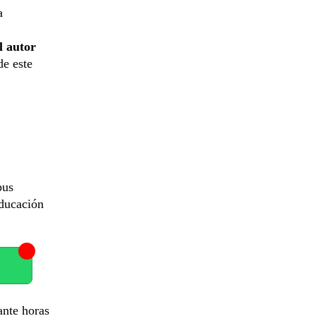
a
l autor
de este
pus
educación
ante horas