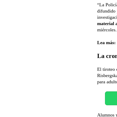
“La Policí
difundido 
investiga
material 
miércoles.
Lea más:
La cron
El tiroteo
Risbergsk
para adult
Alumnos y 