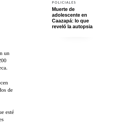
POLICIALES
Muerte de 
adolescente en 
Caazapá: lo que 
reveló la autopsia
en un
200
eca.
cen
dos de
ue esté
es