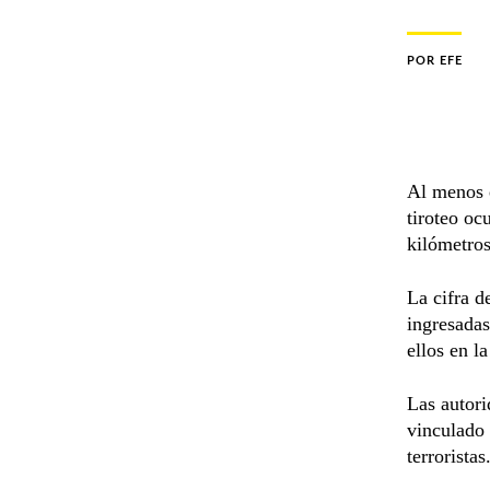
POR
EFE
Al menos
tiroteo oc
kilómetros
La cifra d
ingresada
ellos en l
Las autor
vinculado 
terroristas