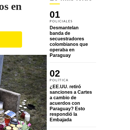
os en
01
POLICIALES
Desmantelan 
banda de 
secuestradores 
colombianos que 
operaba en 
Paraguay
02
POLÍTICA
¿EE.UU. retiró 
sanciones a Cartes 
a cambio de 
acuerdos con 
Paraguay? Esto 
respondió la 
Embajada