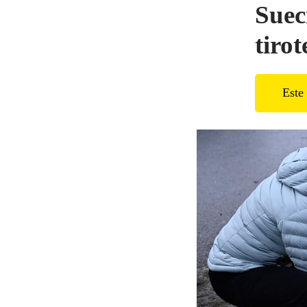
Suec
tiro
Este 