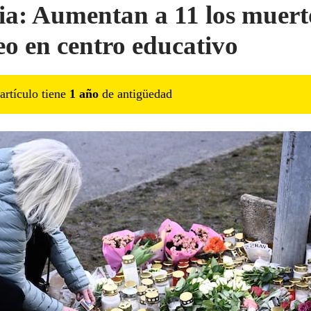
ia: Aumentan a 11 los muert
teo en centro educativo
artículo tiene
1
año
de antigüedad