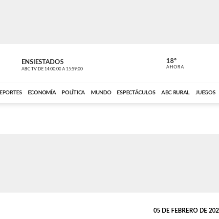
18º
ENSIESTADOS
PERIODÍST
AHORA
ABC TV
DE
14:00:00
A
15:59:00
ABC CARDINAL 
EPORTES
ECONOMÍA
POLÍTICA
MUNDO
ESPECTÁCULOS
ABC RURAL
JUEGOS
05 DE FEBRERO DE 2025