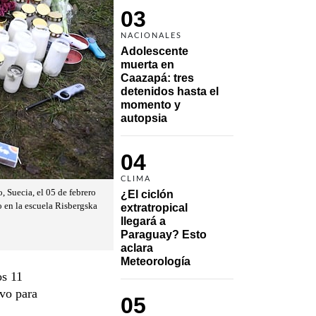
03
NACIONALES
Adolescente 
muerta en 
Caazapá: tres 
detenidos hasta el 
momento y 
autopsia
04
CLIMA
 Suecia, el 05 de febrero
¿El ciclón 
o en la escuela Risbergska
extratropical 
llegará a 
Paraguay? Esto 
aclara 
Meteorología
s 11
ivo para
05